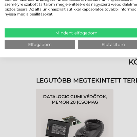
személyre szabott tartalom megjelenítésére és nagyszerű weboldalélm
biztosítására. Az általunk használt sütikkel kapcsolatos további informác
nyissa meg a beállításokat.
Mindent elfogadom
Rendben volt a rendelésem
Olvass tovább
Elfogadom
Elutasítom
K
LEGUTÓBB MEGTEKINTETT TE
DATALOGIC GUMI VÉDŐTOK,
MEMOR 20 (CSOMAG
TARTALMAZ CSUKLÓPÁNTOT
IS)