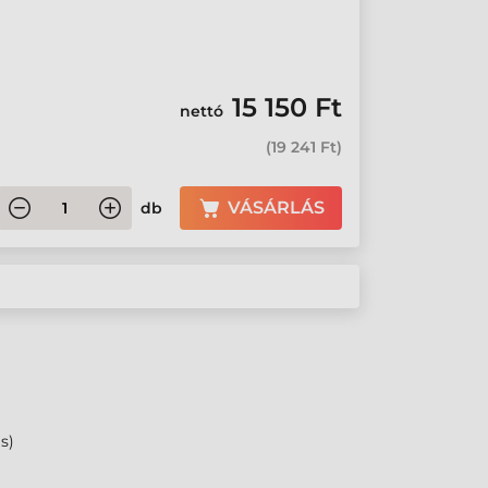
15 150 Ft
nettó
(
19 241 Ft
)
VÁSÁRLÁS
db
s)