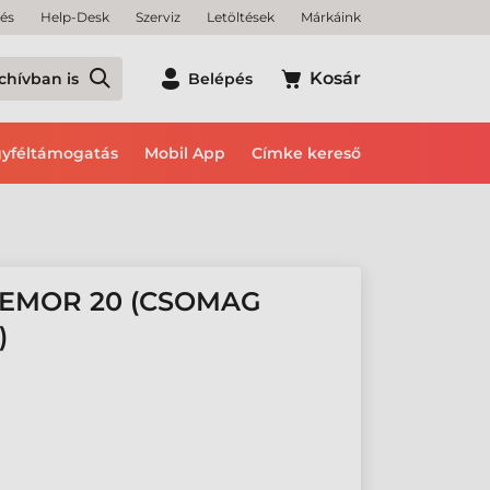
tés
Help-Desk
Szerviz
Letöltések
Márkáink
Kosár
chívban is
Belépés
yféltámogatás
Mobil App
Címke kereső
MEMOR 20 (CSOMAG
)