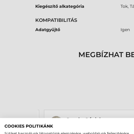
Kiegészítő alkategória
Tok, T
KOMPATIBILITÁS
Adatgyűjtő
Igen
MEGBÍZHAT B
Rucska Dániel
2026-05-29
COOKIES POLITIKÁNK
Sütiket használunk látogatóink elemzésére, weboldalunk fejlesztésére,