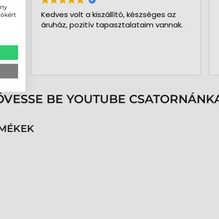
ény
Kedves volt a kiszállító, készséges az
2
iókért
áruház, pozitív tapasztalataim vannak.
k
k
v
b
O
a
k
p
s
ÖVESSE BE YOUTUBE CSATORNÁNKA
é
h
n
RMÉKEK
v
k
k
p
K