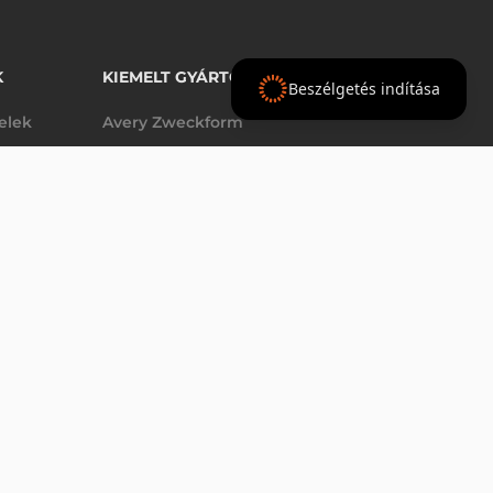
K
KIEMELT GYÁRTÓINK
Beszélgetés indítása
telek
Avery Zweckform
Datalogic
elek
Epson
VÁSÁRLÁS
db
Godex
Tezeko
g
TSC
Zebra