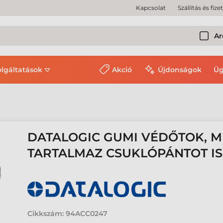
Kapcsolat
Szállítás és fize
Ar
olgáltatások
Akció
Újdonságok
Üg
DATALOGIC GUMI VÉDŐTOK, 
TARTALMAZ CSUKLÓPÁNTOT IS
Cikkszám:
94ACC0247