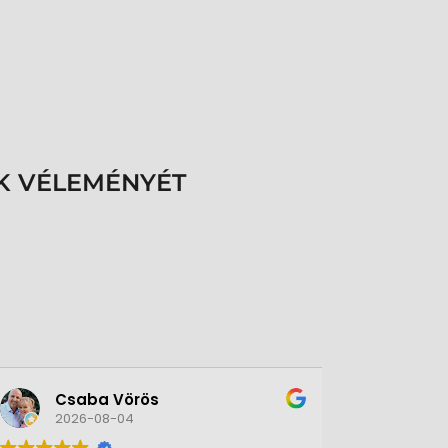
K VÉLEMÉNYÉT
Csaba Vörös
Éva 
2026-08-04
2026-