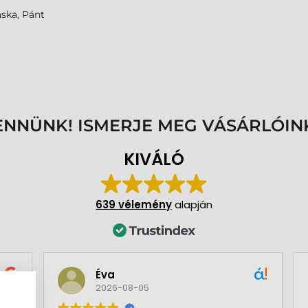
áska, Pánt
ENNÜNK! ISMERJE MEG VÁSÁRLÓIN
KIVÁLÓ
639 vélemény
alapján
Éva
2026-08-05