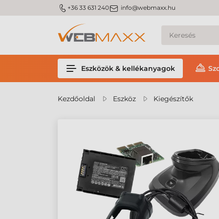
m_phone
m_email
+36 33 631 240
info@webmaxx.hu
Eszközök & kellékanyagok
Sz
Kezdőoldal
Eszköz
Kiegészítők