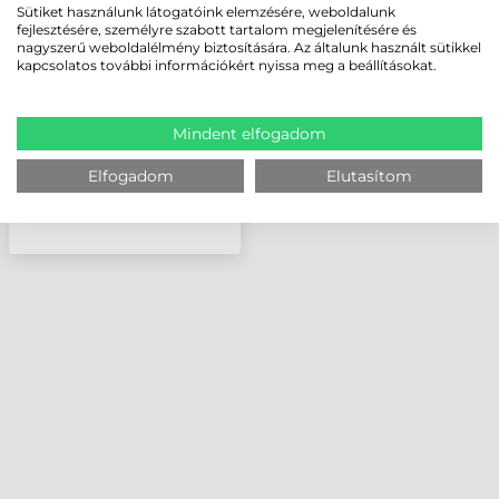
RS232 (NULL MODEM)
Sütiket használunk látogatóink elemzésére, weboldalunk
fejlesztésére, személyre szabott tartalom megjelenítésére és
(DOKKOLÓ/TÖLTŐ ÉS
nagyszerű weboldalélmény biztosítására. Az általunk használt sütikkel
ESZKÖZ KÖZÉ)
kapcsolatos további információkért nyissa meg a beállításokat.
Mindent elfogadom
Elfogadom
Elutasítom