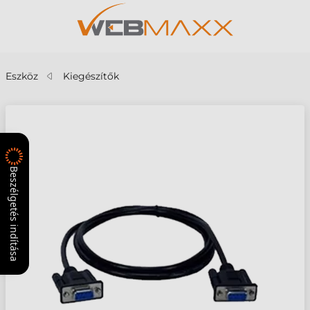
Eszköz
Kiegészítők
Beszélgetés indítása