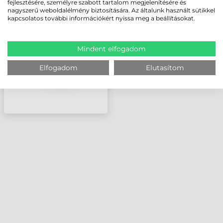
fejlesztésére, személyre szabott tartalom megjelenítésére és
USB/MICROUSB, 2M
nagyszerű weboldalélmény biztosítására. Az általunk használt sütikkel
(DOKKOLÓ/TÖLTŐ ÉS
kapcsolatos további információkért nyissa meg a beállításokat.
ESZKÖZ KÖZÉ)
Mindent elfogadom
Elfogadom
Elutasítom