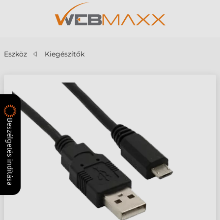
Eszköz
Kiegészítők
Beszélgetés indítása