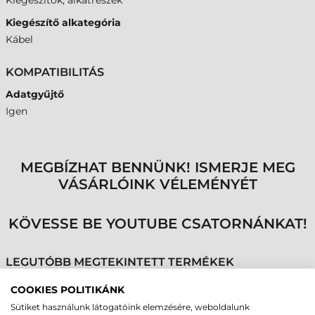
Kiegészítők, alkatrészek
Kiegészítő alkategória
Kábel
KOMPATIBILITÁS
Adatgyűjtő
Igen
MEGBÍZHAT BENNÜNK! ISMERJE MEG
VÁSÁRLÓINK VÉLEMÉNYÉT
KÖVESSE BE YOUTUBE CSATORNÁNKAT!
LEGUTÓBB MEGTEKINTETT TERMÉKEK
COOKIES POLITIKÁNK
Sütiket használunk látogatóink elemzésére, weboldalunk
DATALOGIC KÁBEL,