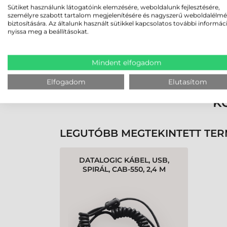
Sütiket használunk látogatóink elemzésére, weboldalunk fejlesztésére,
személyre szabott tartalom megjelenítésére és nagyszerű weboldalélm
biztosítására. Az általunk használt sütikkel kapcsolatos további informác
nyissa meg a beállításokat.
Rendben volt a rendelésem
Olvass tovább
Mindent elfogadom
Elfogadom
Elutasítom
K
LEGUTÓBB MEGTEKINTETT TE
DATALOGIC KÁBEL, USB,
SPIRÁL, CAB-550, 2,4 M