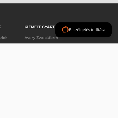
K
KIEMELT GYÁRTÓINK
Beszélgetés indítása
telek
Avery Zweckform
Datalogic
elek
Epson
VÁSÁRLÁS
db
Godex
Tezeko
g
TSC
Zebra