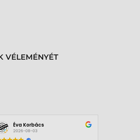
K VÉLEMÉNYÉT
Éva Korbács
A bol
2026-08-03
2026-