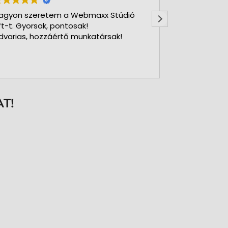
agyon szeretem a Webmaxx Stúdió
Gyors precíz
ft-t. Gyorsak, pontosak!
dvarias, hozzáértő munkatársak!
T!