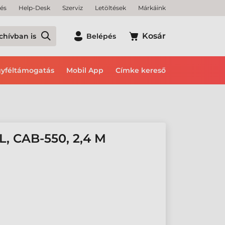
tés
Help-Desk
Szerviz
Letöltések
Márkáink
Kosár
chívban is
Belépés
yféltámogatás
Mobil App
Címke kereső
, CAB-550, 2,4 M