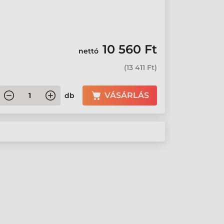
10 560 Ft
nettó
(
13 411 Ft
)
VÁSÁRLÁS
db