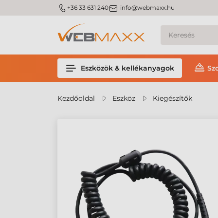
m_phone
m_email
+36 33 631 240
info@webmaxx.hu
Eszközök & kellékanyagok
Sz
Kezdőoldal
Eszköz
Kiegészítők