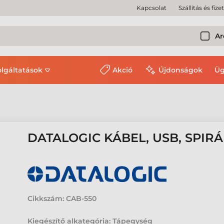
Kapcsolat
Szállítás és fize
Ar
olgáltatások
Akció
Újdonságok
Üg
DATALOGIC KÁBEL, USB, SPIRÁL
Cikkszám:
CAB-550
Kiegészítő alkategória: Tápegység