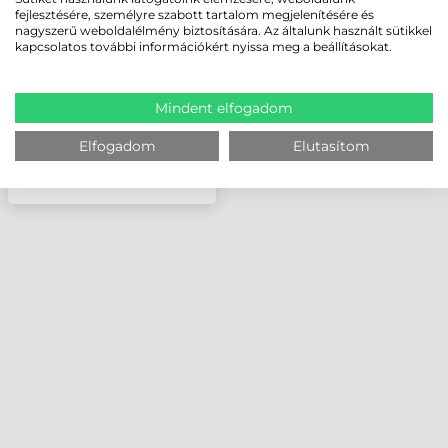
CSUKLÓPÁNT (5
fejlesztésére, személyre szabott tartalom megjelenítésére és
DB/CSOMAG), MEMOR K
nagyszerű weboldalélmény biztosítására. Az általunk használt sütikkel
kapcsolatos további információkért nyissa meg a beállításokat.
Mindent elfogadom
Elfogadom
Elutasítom