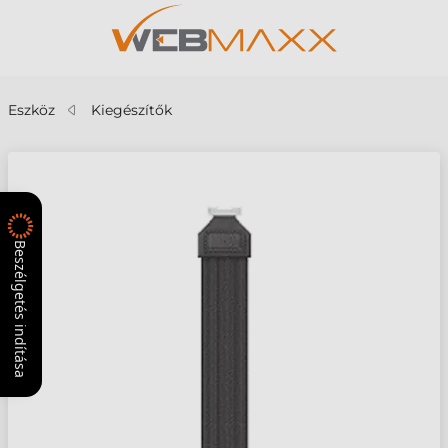
Eszköz
Kiegészítők
Beszélgetés indítása