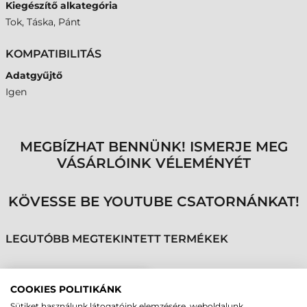
Kiegészítő alkategória
Tok, Táska, Pánt
KOMPATIBILITÁS
Adatgyűjtő
Igen
MEGBÍZHAT BENNÜNK! ISMERJE MEG
VÁSÁRLÓINK VÉLEMÉNYÉT
KÖVESSE BE YOUTUBE CSATORNÁNKAT!
LEGUTÓBB MEGTEKINTETT TERMÉKEK
DATALOGIC
COOKIES POLITIKÁNK
KIEGÉSZÍTŐ,
Sütiket használunk látogatóink elemzésére, weboldalunk