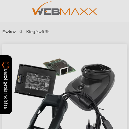
Eszköz
Kiegészítők
Beszélgetés indítása