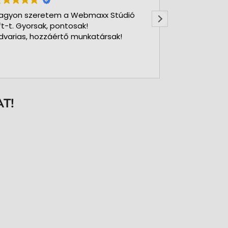
agyon szeretem a Webmaxx Stúdió
Gyors precíz
ft-t. Gyorsak, pontosak!
dvarias, hozzáértő munkatársak!
T!