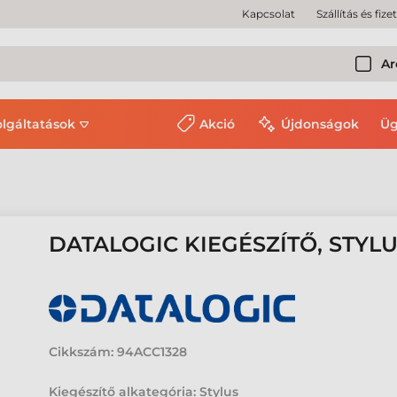
Kapcsolat
Szállítás és fize
Ar
olgáltatások
Akció
Újdonságok
Üg
DATALOGIC KIEGÉSZÍTŐ, STYLU
Cikkszám:
94ACC1328
Kiegészítő alkategória: Stylus