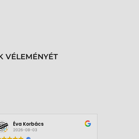
K VÉLEMÉNYÉT
Éva Korbács
A bol
2026-08-03
2026-