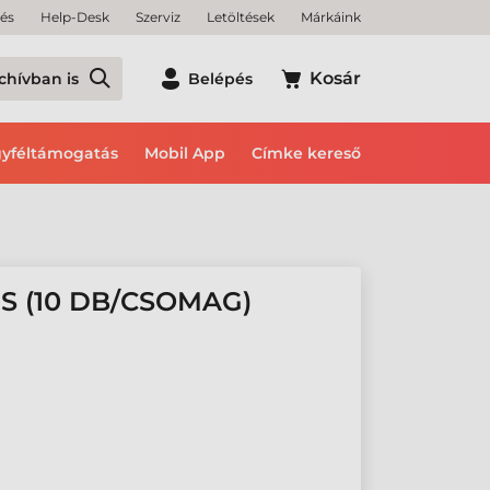
tés
Help-Desk
Szerviz
Letöltések
Márkáink
Kosár
chívban is
Belépés
yféltámogatás
Mobil App
Címke kereső
S (10 DB/CSOMAG)