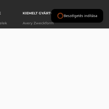
K
KIEMELT GYÁRTÓINK
Beszélgetés indítása
telek
Avery Zweckform
Datalogic
9 310 Ft
nettó
elek
Epson
(
11 824 Ft
)
Godex
Tezeko
g
TSC
Zebra