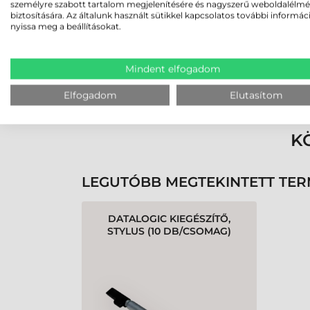
személyre szabott tartalom megjelenítésére és nagyszerű weboldalélm
biztosítására. Az általunk használt sütikkel kapcsolatos további informác
nyissa meg a beállításokat.
Mindent elfogadom
Rendben volt a rendelésem
Olvass tovább
Elfogadom
Elutasítom
K
LEGUTÓBB MEGTEKINTETT TE
DATALOGIC KIEGÉSZÍTŐ,
STYLUS (10 DB/CSOMAG)