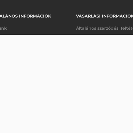
ALÁNOS INFORMÁCIÓK
VÁSÁRLÁSI INFORMÁCIÓ
unk
Általános szerződési felté
rhetőségek
Adatkezelési tájékoztató
 (10 DB/CSOMAG)
arancia
Szállítási és fizetési feltét
Kifutott
K
Jogi nyilatkozat
káink
Elállás a szerződéstől
k végleges törlése
Utalásos fizetési lehetősé
p-Desk
Legyen viszonteladónk