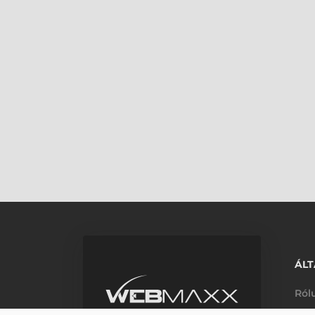
ÁLT
Ról