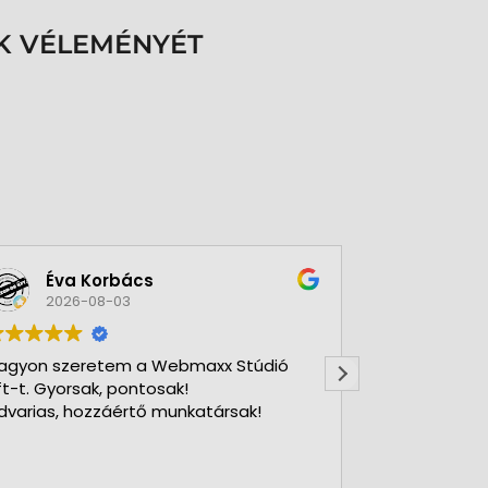
K VÉLEMÉNYÉT
Éva Korbács
A bol
2026-08-03
2026-
agyon szeretem a Webmaxx Stúdió
Gyors precíz
ft-t. Gyorsak, pontosak!
dvarias, hozzáértő munkatársak!