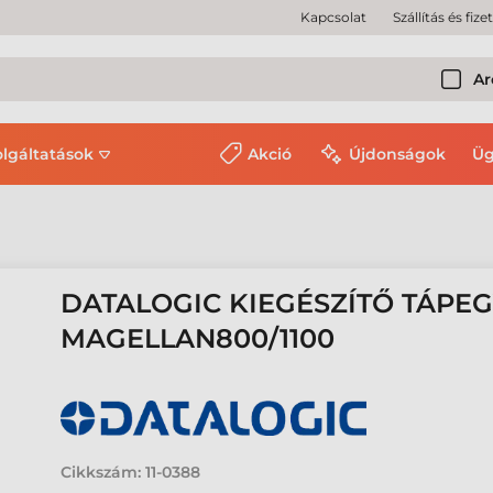
Kapcsolat
Szállítás és fize
Ar
olgáltatások
Akció
Újdonságok
Üg
DATALOGIC KIEGÉSZÍTŐ TÁPEG
MAGELLAN800/1100
Cikkszám:
11-0388