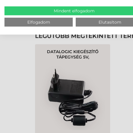
Mindent elfogadom
K
Elfogadom
Elutasítom
LEGUTÓBB MEGTEKINTETT TE
DATALOGIC KIEGÉSZÍTŐ
TÁPEGYSÉG 5V,
MAGELLAN800/1100