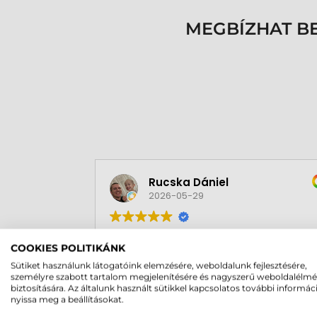
MEGBÍZHAT B
Rucska Dániel
2026-05-29
COOKIES POLITIKÁNK
Sütiket használunk látogatóink elemzésére, weboldalunk fejlesztésére,
személyre szabott tartalom megjelenítésére és nagyszerű weboldalélm
biztosítására. Az általunk használt sütikkel kapcsolatos további informác
Rendben volt a rendelésem
nyissa meg a beállításokat.
Olvass tovább