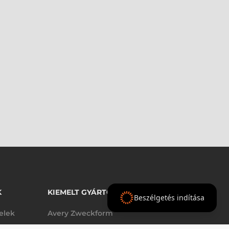
K
KIEMELT GYÁRTÓINK
Beszélgetés indítása
telek
Avery Zweckform