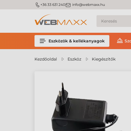
m_phone
m_email
+36 33 631 240
info@webmaxx.hu
Eszközök & kellékanyagok
Sz
Kezdőoldal
Eszköz
Kiegészítők