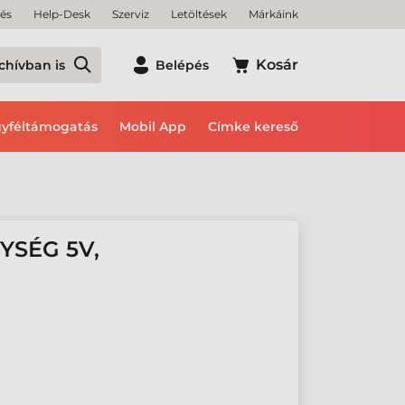
tés
Help-Desk
Szerviz
Letöltések
Márkáink
Kosár
chívban is
Belépés
yféltámogatás
Mobil App
Címke kereső
YSÉG 5V,