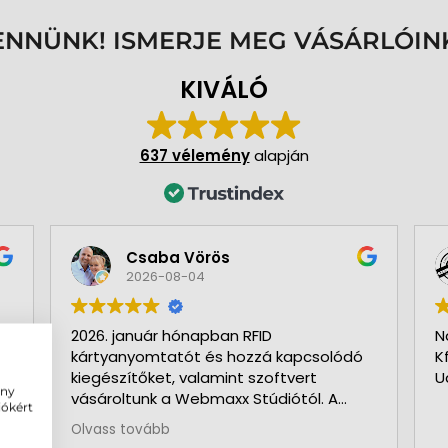
ENNÜNK! ISMERJE MEG VÁSÁRLÓIN
KIVÁLÓ
637 vélemény
alapján
Csaba Vörös
2026-08-04
2026. január hónapban RFID
N
kártyanyomtatót és hozzá kapcsolódó
K
kiegészítőket, valamint szoftvert
U
ény
vásároltunk a Webmaxx Stúdiótól. A
iókért
beszerzés megkezdése előtt segítettek
Olvass tovább
az igényeink szerinti típus