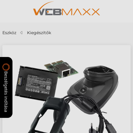
Eszköz
Kiegészítők
Beszélgetés indítása