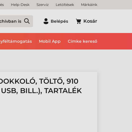
tés
Help-Desk
Szerviz
Letöltések
Márkáink
Kosár
chívban is
Belépés
yféltámogatás
Mobil App
Címke kereső
OKKOLÓ, TÖLTŐ, 910
USB, BILL.), TARTALÉK