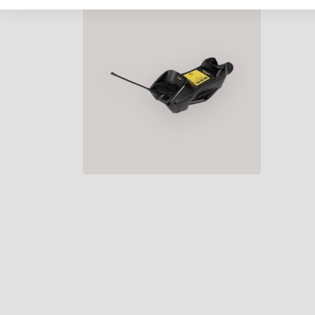
MULTI-INTERFÉSZ (RS232, USB,
BILL.), TARTALÉK AKKUM