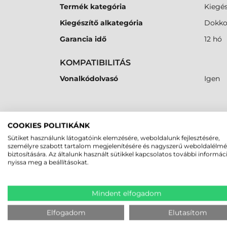
Termék kategória
Kiegés
Kiegészítő alkategória
Dokko
Garancia idő
12 hó
KOMPATIBILITÁS
Vonalkódolvasó
Igen
MEGBÍZHAT B
COOKIES POLITIKÁNK
Sütiket használunk látogatóink elemzésére, weboldalunk fejlesztésére,
személyre szabott tartalom megjelenítésére és nagyszerű weboldalélm
K
biztosítására. Az általunk használt sütikkel kapcsolatos további informác
nyissa meg a beállításokat.
LEGUTÓBB MEGTEKINTETT TE
Mindent elfogadom
DATALOGIC KOMMUNIKÁCIÓS
Elfogadom
Elutasítom
DOKKOLÓ, TÖLTŐ, 910 MHZ,