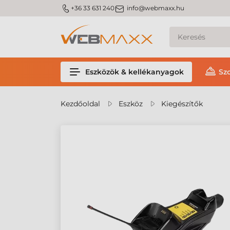
m_phone
m_email
+36 33 631 240
info@webmaxx.hu
Eszközök & kellékanyagok
Sz
Kezdőoldal
Eszköz
Kiegészítők