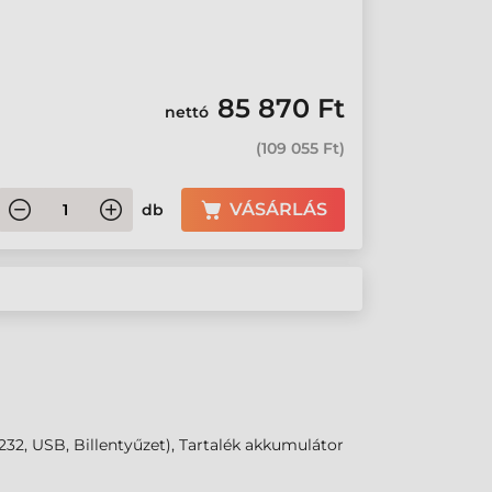
85 870 Ft
nettó
(
109 055 Ft
)
VÁSÁRLÁS
db
32, USB, Billentyűzet), Tartalék akkumulátor