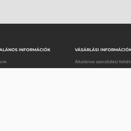
ALÁNOS INFORMÁCIÓK
VÁSÁRLÁSI INFORMÁCIÓ
unk
Általános szerződési felté
rhetőségek
Adatkezelési tájékoztató
85 870 Ft
DATALOGIC KOMMUNIKÁCIÓS DOKKOLÓ, TÖLTŐ, 910 MHZ, MULTI-INTERFÉSZ (RS232, USB, BILL.), TARTALÉK AKKUM
nettó
arancia
Szállítási és fizetési feltét
sre
(
109 055 Ft
)
K
Jogi nyilatkozat
káink
Elállás a szerződéstől
k végleges törlése
Utalásos fizetési lehetősé
p-Desk
Legyen viszonteladónk