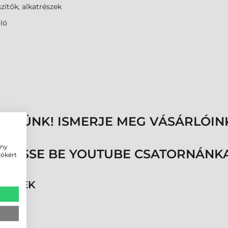
zítők, alkatrészek
ló
ENNÜNK! ISMERJE MEG VÁSÁRLÓIN
ény
ÖVESSE BE YOUTUBE CSATORNÁNKA
iókért
RMÉKEK