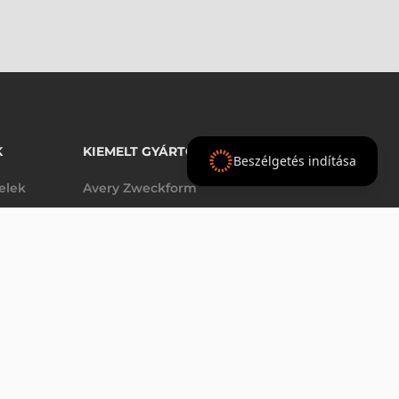
K
KIEMELT GYÁRTÓINK
Beszélgetés indítása
telek
Avery Zweckform
Datalogic
elek
Epson
VÁSÁRLÁS
db
Godex
Tezeko
g
TSC
Zebra