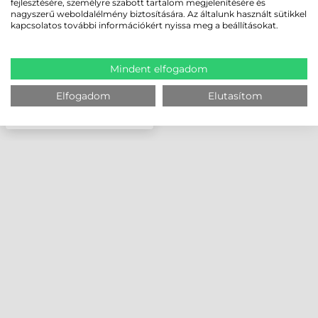
fejlesztésére, személyre szabott tartalom megjelenítésére és
nagyszerű weboldalélmény biztosítására. Az általunk használt sütikkel
kapcsolatos további információkért nyissa meg a beállításokat.
Mindent elfogadom
Elfogadom
Elutasítom