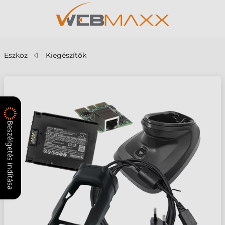
Eszköz
Kiegészítők
Beszélgetés indítása