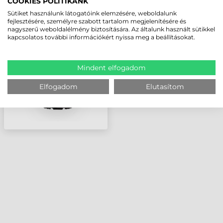
COOKIES POLITIKÁNK
DATALOGIC
Sütiket használunk látogatóink elemzésére, weboldalunk
TÖLTŐ/DOKKOLÓ
fejlesztésére, személyre szabott tartalom megjelenítésére és
nagyszerű weboldalélmény biztosítására. Az általunk használt sütikkel
ÁLLOMÁS, PM9600
kapcsolatos további információkért nyissa meg a beállításokat.
VONALKÓDOLVASÓHOZ
Mindent elfogadom
Elfogadom
Elutasítom