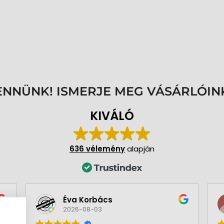
ENNÜNK! ISMERJE MEG VÁSÁRLÓIN
KIVÁLÓ
636 vélemény
alapján
Éva Korbács
2026-08-03