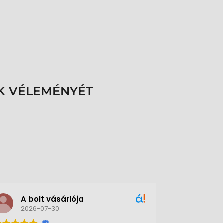
K VÉLEMÉNYÉT
A bolt vásárlója
Green
2026-07-30
2026-