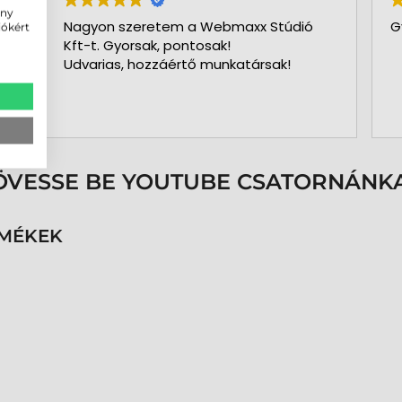
ény
Nagyon szeretem a Webmaxx Stúdió
G
iókért
Kft-t. Gyorsak, pontosak!
Udvarias, hozzáértő munkatársak!
ÖVESSE BE YOUTUBE CSATORNÁNKA
RMÉKEK