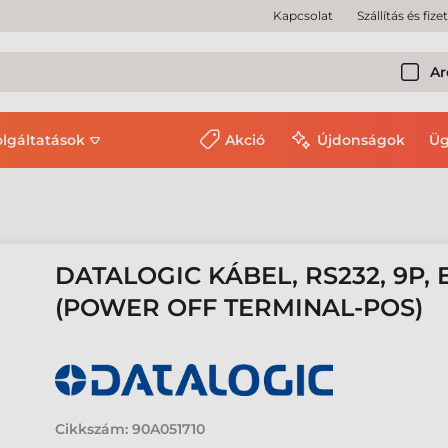
Kapcsolat
Szállítás és fize
Ar
olgáltatások
Akció
Újdonságok
Üg
DATALOGIC KÁBEL, RS232, 9P, 
(POWER OFF TERMINAL-POS)
Cikkszám:
90A051710