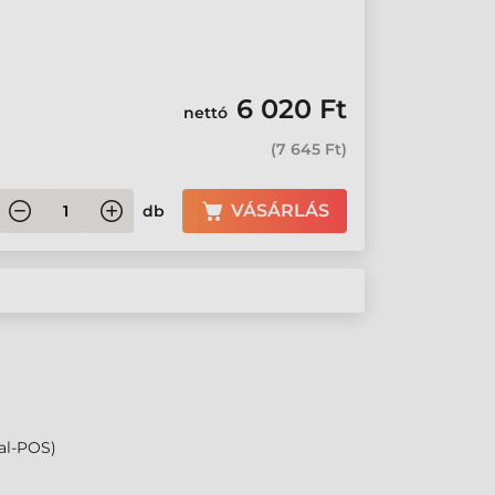
6 020 Ft
nettó
(
7 645 Ft
)
VÁSÁRLÁS
db
al-POS)