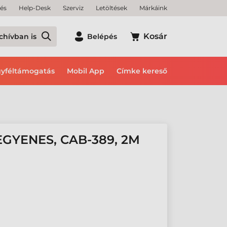
tés
Help-Desk
Szerviz
Letöltések
Márkáink
Kosár
chívban is
Belépés
yféltámogatás
Mobil App
Címke kereső
EGYENES, CAB-389, 2M