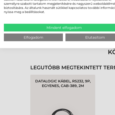
személyre szabott tartalom megjelenítésére és nagyszerű weboldalélm
biztosítására. Az általunk használt sütikkel kapcsolatos további informác
nyissa meg a beállításokat.
Mindent elfogadom
Rendben volt a rendelésem
Olvass tovább
Elfogadom
Elutasítom
K
LEGUTÓBB MEGTEKINTETT TE
DATALOGIC KÁBEL, RS232, 9P,
EGYENES, CAB-389, 2M
(POWER OFF TERMINAL-POS)