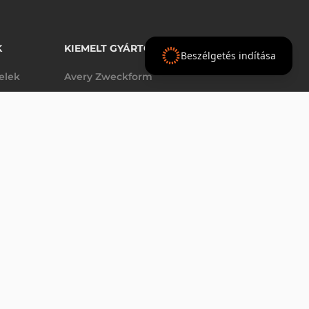
K
KIEMELT GYÁRTÓINK
Beszélgetés indítása
telek
Avery Zweckform
Datalogic
elek
Epson
VÁSÁRLÁS
db
Godex
Tezeko
g
TSC
Zebra