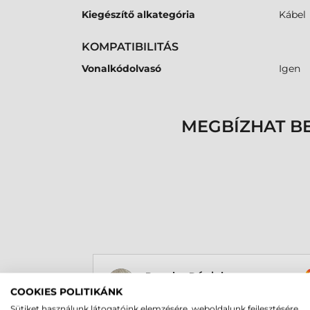
Kiegészítő alkategória
Kábel
KOMPATIBILITÁS
Vonalkódolvasó
Igen
MEGBÍZHAT B
Rucska Dániel
2026-05-29
COOKIES POLITIKÁNK
Sütiket használunk látogatóink elemzésére, weboldalunk fejlesztésére,