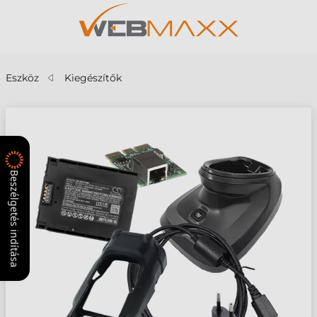
Eszköz
Kiegészítők
Beszélgetés indítása