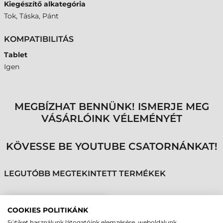
Kiegészítő alkategória
Tok, Táska, Pánt
KOMPATIBILITÁS
Tablet
Igen
MEGBÍZHAT BENNÜNK! ISMERJE MEG
VÁSÁRLÓINK VÉLEMÉNYÉT
KÖVESSE BE YOUTUBE CSATORNÁNKAT!
LEGUTÓBB MEGTEKINTETT TERMÉKEK
GETAC KIEGÉSZÍTŐ,
COOKIES POLITIKÁNK
Z710, ZX70 TABLETHEZ
Sütiket használunk látogatóink elemzésére, weboldalunk