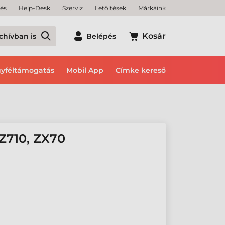
tés
Help-Desk
Szerviz
Letöltések
Márkáink
Kosár
chívban is
Belépés
yféltámogatás
Mobil App
Címke kereső
710, ZX70