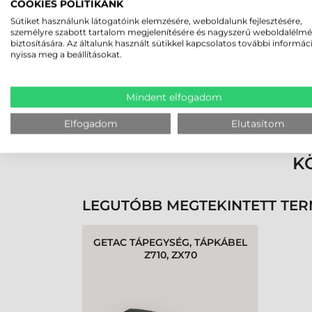
2026-05-29
COOKIES POLITIKÁNK
Sütiket használunk látogatóink elemzésére, weboldalunk fejlesztésére,
személyre szabott tartalom megjelenítésére és nagyszerű weboldalélm
biztosítására. Az általunk használt sütikkel kapcsolatos további informác
nyissa meg a beállításokat.
Mindent elfogadom
Rendben volt a rendelésem
Olvass tovább
Elfogadom
Elutasítom
K
LEGUTÓBB MEGTEKINTETT TE
GETAC TÁPEGYSÉG, TÁPKÁBEL
Z710, ZX70