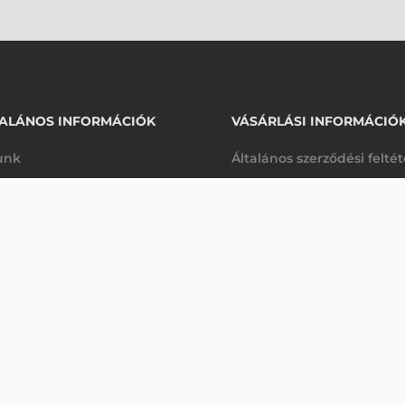
ALÁNOS INFORMÁCIÓK
VÁSÁRLÁSI INFORMÁCIÓ
unk
Általános szerződési felté
rhetőségek
Adatkezelési tájékoztató
18 660 Ft
710, ZX70
nettó
arancia
Szállítási és fizetési feltét
sre
(
23 698 Ft
)
K
Jogi nyilatkozat
káink
Elállás a szerződéstől
k végleges törlése
Utalásos fizetési lehetősé
p-Desk
Legyen viszonteladónk