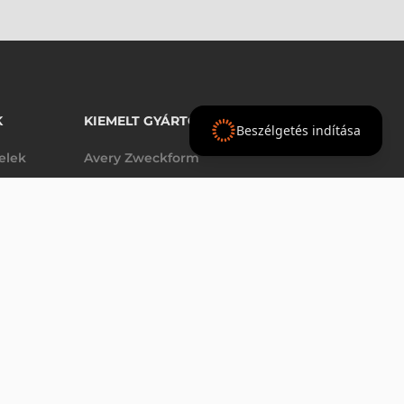
K
KIEMELT GYÁRTÓINK
Beszélgetés indítása
telek
Avery Zweckform
Datalogic
elek
Epson
VÁSÁRLÁS
db
Godex
Tezeko
g
TSC
Zebra