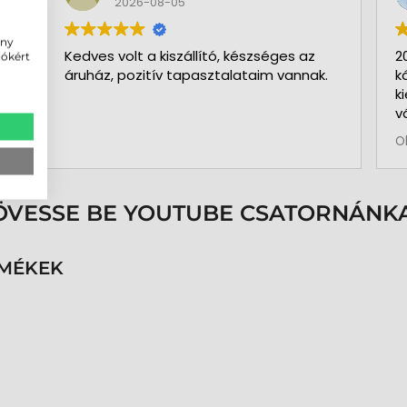
2026-08-05
ény
Kedves volt a kiszállító, készséges az
2
iókért
áruház, pozitív tapasztalataim vannak.
k
k
v
b
O
a
k
p
s
ÖVESSE BE YOUTUBE CSATORNÁNKA
é
h
n
RMÉKEK
v
k
k
p
K