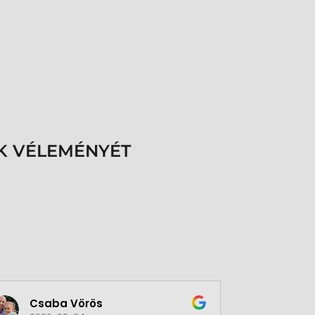
K VÉLEMÉNYÉT
Csaba Vörös
Éva 