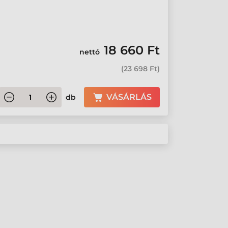
18 660 Ft
nettó
(
23 698 Ft
)
VÁSÁRLÁS
db