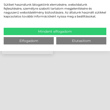
ZX1600I, 24 DOTS/MM
Sütiket használunk látogatóink elemzésére, weboldalunk
(600 DPI)
fejlesztésére, személyre szabott tartalom megjelenítésére és
nagyszerű weboldalélmény biztosítására. Az általunk használt sütikkel
kapcsolatos további információkért nyissa meg a beállításokat.
Mindent elfogadom
Elfogadom
Elutasítom