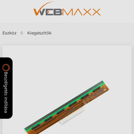
Eszköz
Kiegészítők
Beszélgetés indítása