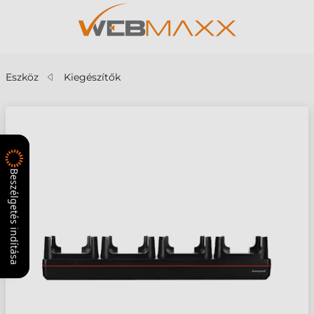
Eszköz
Kiegészítők
Beszélgetés indítása