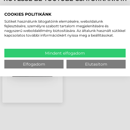
COOKIES POLITIKÁNK
LEGUTÓBB MEGTEKINTETT TERMÉKEK
Sütiket használunk látogatóink elemzésére, weboldalunk
fejlesztésére, személyre szabott tartalom megjelenítésére és
nagyszerű weboldalélmény biztosítására. Az általunk használt sütikkel
HONEYWELL
kapcsolatos további információkért nyissa meg a beállításokat.
AKKUMULÁTOR
KOMMUNIKÁCIÓS
DOKKOLÓ/ TÖLTŐ, 1
Mindent elfogadom
AKKUMULÁTORHOZ, 1
ESZKÖZHÖZ, USB
Elfogadom
Elutasítom