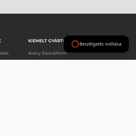
K
KIEMELT GYÁRTÓINK
Beszélgetés indítása
telek
Avery Zweckform
Datalogic
elek
Epson
VÁSÁRLÁS
db
Godex
Tezeko
g
TSC
Zebra