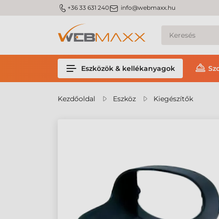
m_phone
m_email
+36 33 631 240
info@webmaxx.hu
Eszközök & kellékanyagok
Sz
Kezdőoldal
Eszköz
Kiegészítők