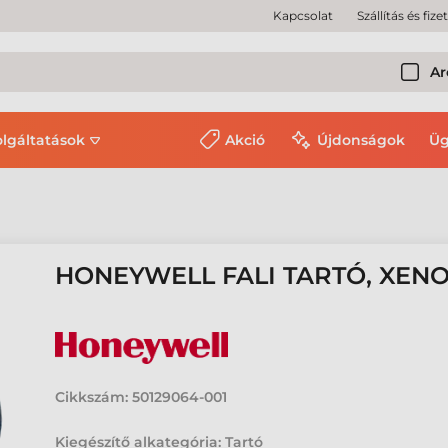
Kapcsolat
Szállítás és fize
Ar
olgáltatások
Akció
Újdonságok
Üg
HONEYWELL FALI TARTÓ, XENON
Cikkszám:
50129064-001
Kiegészítő alkategória: Tartó