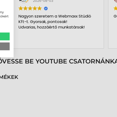
2026-08-03
ény
Nagyon szeretem a Webmaxx Stúdió
G
iókért
Kft-t. Gyorsak, pontosak!
Udvarias, hozzáértő munkatársak!
ÖVESSE BE YOUTUBE CSATORNÁNKA
RMÉKEK