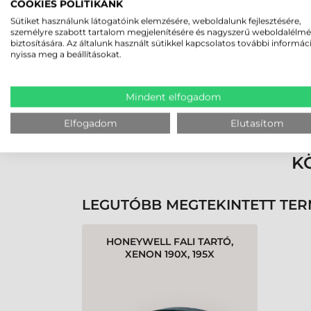
2026-05-29
COOKIES POLITIKÁNK
Sütiket használunk látogatóink elemzésére, weboldalunk fejlesztésére,
személyre szabott tartalom megjelenítésére és nagyszerű weboldalélm
biztosítására. Az általunk használt sütikkel kapcsolatos további informác
nyissa meg a beállításokat.
Mindent elfogadom
Rendben volt a rendelésem
Olvass tovább
Elfogadom
Elutasítom
K
LEGUTÓBB MEGTEKINTETT TE
HONEYWELL FALI TARTÓ,
XENON 190X, 195X