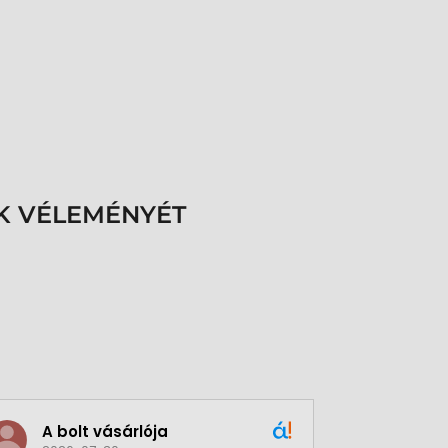
K VÉLEMÉNYÉT
A bolt vásárlója
Green