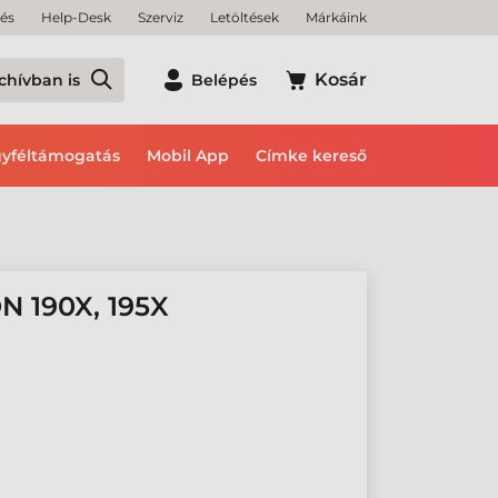
tés
Help-Desk
Szerviz
Letöltések
Márkáink
Kosár
chívban is
Belépés
yféltámogatás
Mobil App
Címke kereső
 190X, 195X