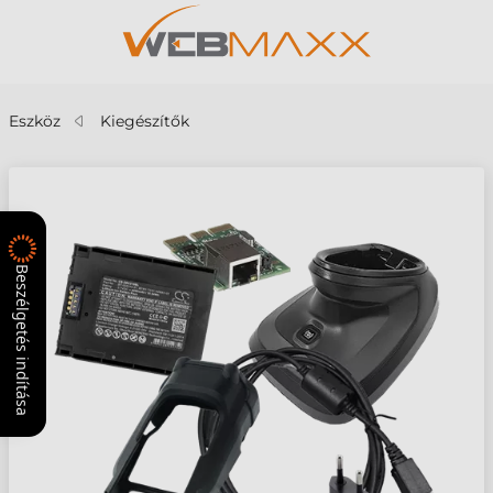
Eszköz
Kiegészítők
Beszélgetés indítása