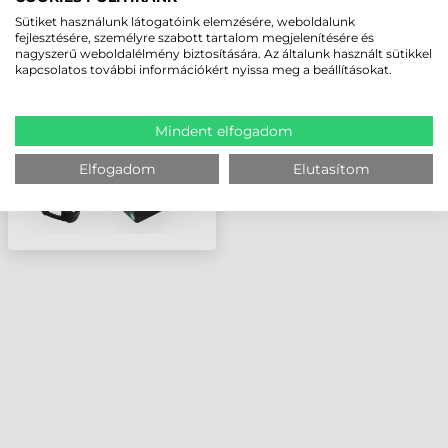
HONEYWELL KÁBEL,
Sütiket használunk látogatóink elemzésére, weboldalunk
RS232, 9PIN, TX, SPIRÁL,
fejlesztésére, személyre szabott tartalom megjelenítésére és
2,3M (TÁPELLÁTÁS: 5V
nagyszerű weboldalélmény biztosítására. Az általunk használt sütikkel
KÜLSŐ TÁPEGYSÉG
kapcsolatos további információkért nyissa meg a beállításokat.
SZÜKSÉGES)
Mindent elfogadom
Elfogadom
Elutasítom