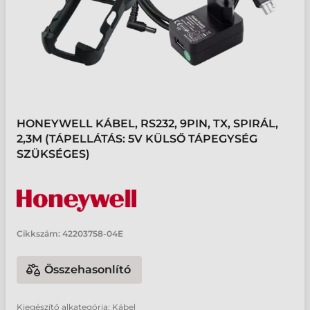
HONEYWELL KÁBEL, RS232, 9PIN, TX, SPIRÁL,
2,3M (TÁPELLÁTÁS: 5V KÜLSŐ TÁPEGYSÉG
SZÜKSÉGES)
Cikkszám:
42203758-04E
Összehasonlító
Kiegészítő alkategória: Kábel