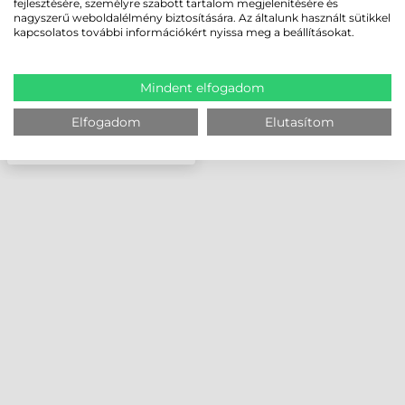
fejlesztésére, személyre szabott tartalom megjelenítésére és
nagyszerű weboldalélmény biztosítására. Az általunk használt sütikkel
kapcsolatos további információkért nyissa meg a beállításokat.
Mindent elfogadom
Elfogadom
Elutasítom