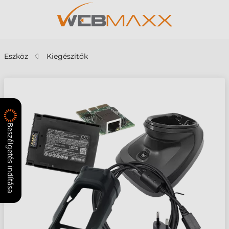
Eszköz
Kiegészítők
Beszélgetés indítása