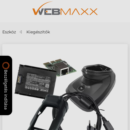
Eszköz
Kiegészítők
Beszélgetés indítása