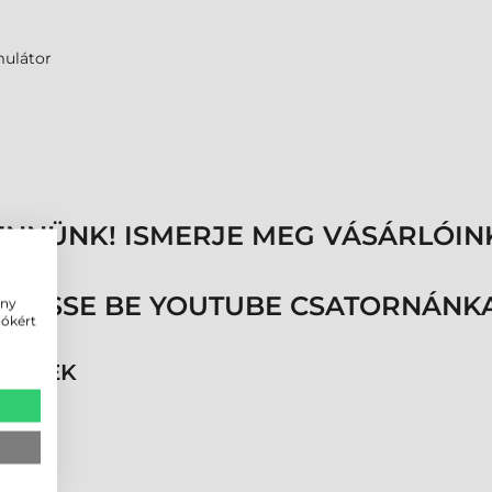
ulátor
ENNÜNK! ISMERJE MEG VÁSÁRLÓIN
ÖVESSE BE YOUTUBE CSATORNÁNKA
ény
iókért
RMÉKEK