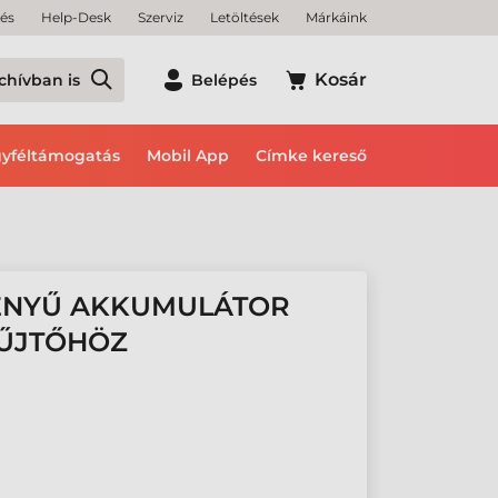
tés
Help-Desk
Szerviz
Letöltések
Márkáink
Kosár
chívban is
Belépés
yféltámogatás
Mobil App
Címke kereső
ÉNYŰ AKKUMULÁTOR
YŰJTŐHÖZ