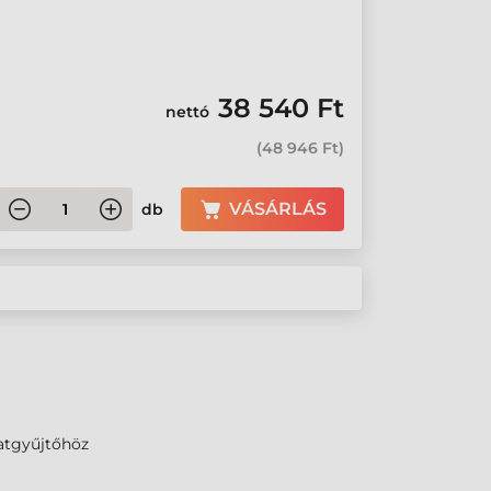
38 540 Ft
nettó
(
48 946 Ft
)
VÁSÁRLÁS
db
atgyűjtőhöz