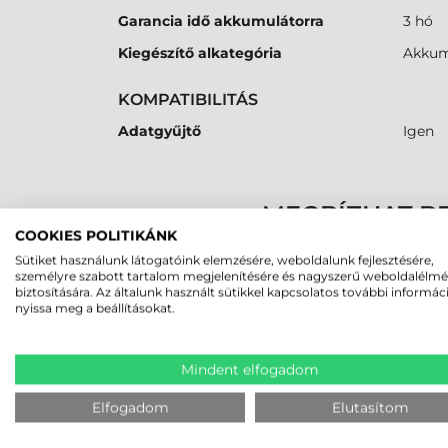
Garancia idő akkumulátorra
3 hó
Kiegészítő alkategória
Akkum
KOMPATIBILITÁS
Adatgyűjtő
Igen
MEGBÍZHAT B
COOKIES POLITIKÁNK
Sütiket használunk látogatóink elemzésére, weboldalunk fejlesztésére,
K
személyre szabott tartalom megjelenítésére és nagyszerű weboldalélm
biztosítására. Az általunk használt sütikkel kapcsolatos további informác
nyissa meg a beállításokat.
LEGUTÓBB MEGTEKINTETT TE
Mindent elfogadom
HONEYWELL NAGY
Elfogadom
Elutasítom
TELJESÍTMÉNYŰ
AKKUMULÁTOR (5100 MAH),
CK3, CK65 ADATGYŰJTŐHÖZ