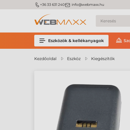
m_phone
m_email
+36 33 631 240
info@webmaxx.hu
Eszközök & kellékanyagok
Sz
Kezdőoldal
Eszköz
Kiegészítők