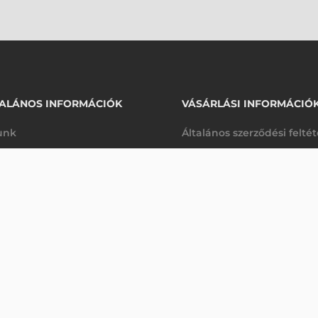
ALÁNOS INFORMÁCIÓK
VÁSÁRLÁSI INFORMÁCIÓ
unk
Általános szerződési felté
rhetőségek
Adatkezelési tájékoztató
38 540 Ft
HONEYWELL NAGY TELJESÍTMÉNYŰ AKKUMULÁTOR (5100 MAH), CK3, CK65 ADATGYŰJTŐHÖZ
nettó
arancia
Szállítási és fizetési feltét
anap
(
48 946 Ft
)
K
Jogi nyilatkozat
káink
Elállás a szerződéstől
k végleges törlése
Utalásos fizetési lehetősé
p-Desk
Legyen viszonteladónk