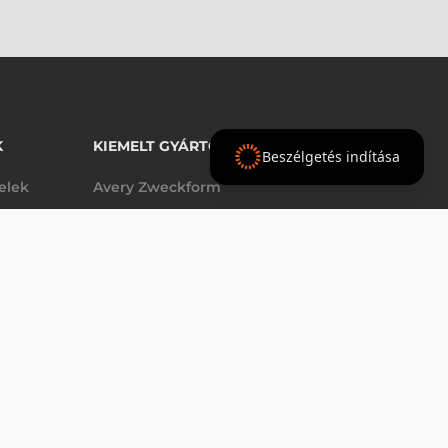
K
KIEMELT GYÁRTÓINK
Beszélgetés indítása
telek
Avery Zweckform
Datalogic
elek
Epson
VÁSÁRLÁS
db
Godex
Tezeko
g
TSC
Zebra