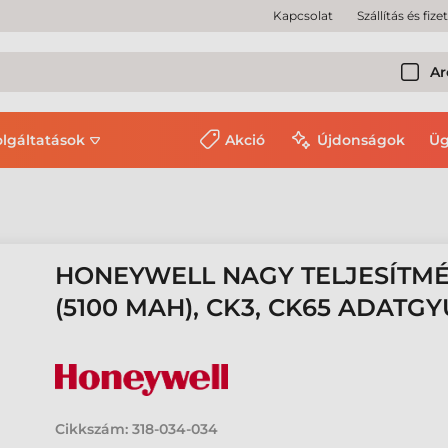
Kapcsolat
Szállítás és fize
Ar
olgáltatások
Akció
Újdonságok
Üg
HONEYWELL NAGY TELJESÍTM
(5100 MAH), CK3, CK65 ADATG
Cikkszám:
318-034-034