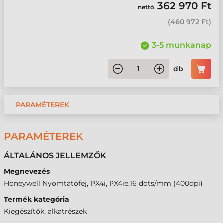
362 970 Ft
nettó
(
460 972 Ft
)
3-5 munkanap
db
PARAMÉTEREK
PARAMÉTEREK
ÁLTALÁNOS JELLEMZŐK
Megnevezés
Honeywell Nyomtatófej, PX4i, PX4ie,16 dots/mm (400dpi)
Termék kategória
Kiegészítők, alkatrészek