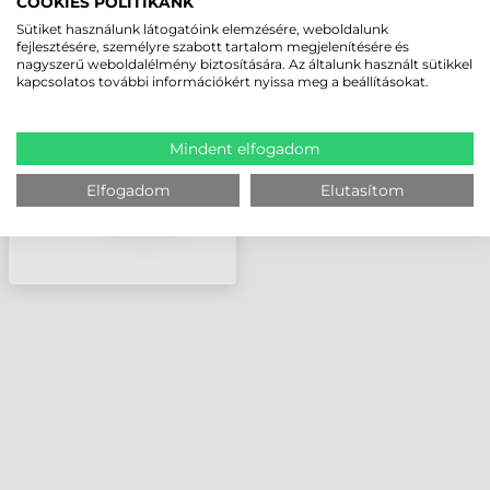
COOKIES POLITIKÁNK
HONEYWELL
Sütiket használunk látogatóink elemzésére, weboldalunk
NYOMTATÓFEJ, PX4I,
fejlesztésére, személyre szabott tartalom megjelenítésére és
nagyszerű weboldalélmény biztosítására. Az általunk használt sütikkel
PX4IE,16 DOTS/MM
kapcsolatos további információkért nyissa meg a beállításokat.
(400DPI)
Mindent elfogadom
Elfogadom
Elutasítom