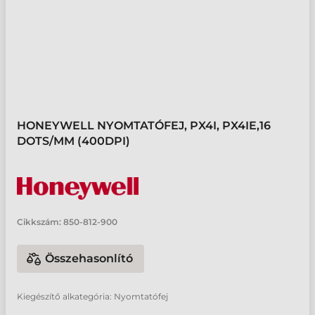
HONEYWELL NYOMTATÓFEJ, PX4I, PX4IE,16
DOTS/MM (400DPI)
Cikkszám:
850-812-900
Összehasonlító
Kiegészítő alkategória: Nyomtatófej