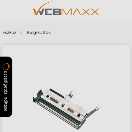
Eszköz
Kiegészítők
Beszélgetés indítása