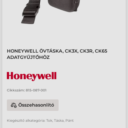
HONEYWELL ÖVTÁSKA, CK3X, CK3R, CK65
ADATGYŰJTŐHÖZ
Cikkszám:
815-087-001
Összehasonlító
Kiegészítő alkategória: Tok, Táska, Pánt