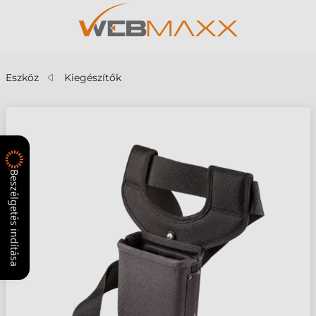
Eszköz
Kiegészítők
Beszélgetés indítása