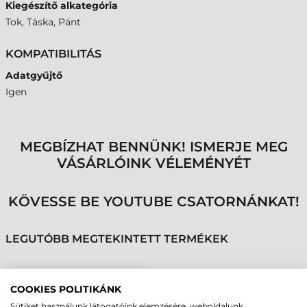
Kiegészítő alkategória
Tok, Táska, Pánt
KOMPATIBILITÁS
Adatgyűjtő
Igen
MEGBÍZHAT BENNÜNK! ISMERJE MEG
VÁSÁRLÓINK VÉLEMÉNYÉT
KÖVESSE BE YOUTUBE CSATORNÁNKAT!
LEGUTÓBB MEGTEKINTETT TERMÉKEK
HONEYWELL ÖVTÁSKA,
COOKIES POLITIKÁNK
CK3X, CK3R, CK65
Sütiket használunk látogatóink elemzésére, weboldalunk