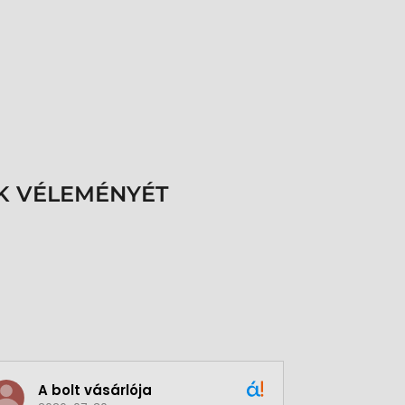
K VÉLEMÉNYÉT
A bolt vásárlója
Green