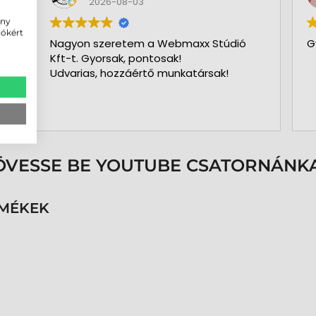
2026-08-03
ény
iókért
Nagyon szeretem a Webmaxx Stúdió
G
Kft-t. Gyorsak, pontosak!
Udvarias, hozzáértő munkatársak!
ÖVESSE BE YOUTUBE CSATORNÁNKA
RMÉKEK