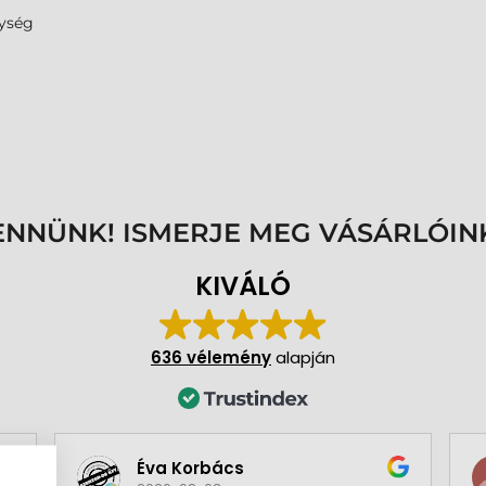
ység
ENNÜNK! ISMERJE MEG VÁSÁRLÓIN
KIVÁLÓ
636 vélemény
alapján
Éva Korbács