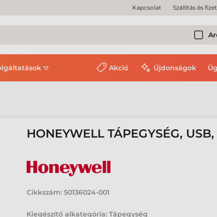
Kapcsolat
Szállítás és fize
Ar
olgáltatások
Akció
Újdonságok
Üg
HONEYWELL TÁPEGYSÉG, USB, 
Cikkszám:
50136024-001
Kiegészítő alkategória: Tápegység