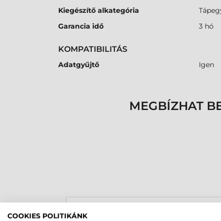
Kiegészítő alkategória
Tápeg
Garancia idő
3 hó
KOMPATIBILITÁS
Adatgyűjtő
Igen
MEGBÍZHAT B
Rucska Dániel
COOKIES POLITIKÁNK