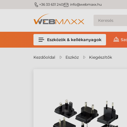
m_phone
m_email
+36 33 631 240
info@webmaxx.hu
Eszközök & kellékanyagok
Sz
Kezdőoldal
Eszköz
Kiegészítők