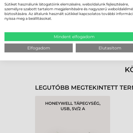
2026-05-29
Sütiket használunk látogatóink elemzésére, weboldalunk fejlesztésére,
személyre szabott tartalom megjelenítésére és nagyszerű weboldalélm
biztosítására. Az általunk használt sütikkel kapcsolatos további informác
nyissa meg a beállításokat.
Mindent elfogadom
Rendben volt a rendelésem
Olvass tovább
Elfogadom
Elutasítom
K
LEGUTÓBB MEGTEKINTETT TE
HONEYWELL TÁPEGYSÉG,
USB, 5V/2 A