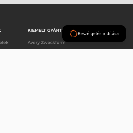
K
KIEMELT GYÁRTÓINK
Beszélgetés indítása
telek
Avery Zweckform
Datalogic
elek
Epson
VÁSÁRLÁS
db
Godex
Tezeko
g
TSC
Zebra