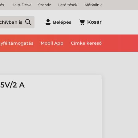
tés
Help-Desk
Szerviz
Letöltések
Márkáink
Kosár
chívban is
Belépés
yféltámogatás
Mobil App
Címke kereső
5V/2 A