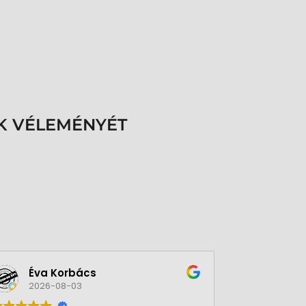
K VÉLEMÉNYÉT
A bolt vásárlója
2026-07-30