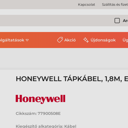
Kapcsolat
Szállítás és fize
Ar
olgáltatások
Akció
Újdonságok
Üg
HONEYWELL TÁPKÁBEL, 1,8M, 
Cikkszám:
77900508E
Kiegészítő alkategória: Kábel