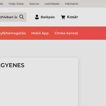
tés
Help-Desk
Szerviz
Letöltések
Márkáink
Kosár
chívban is
Belépés
yféltámogatás
Mobil App
Címke kereső
EGYENES