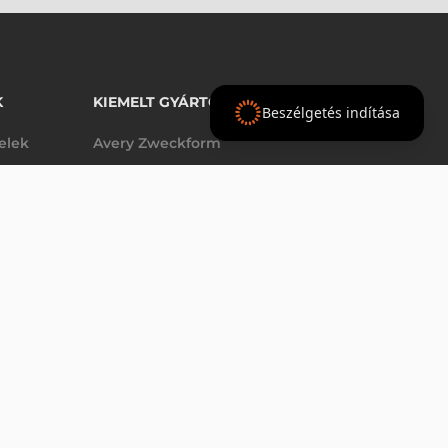
K
KIEMELT GYÁRTÓINK
Beszélgetés indítása
telek
Avery Zweckform
Datalogic
elek
Epson
VÁSÁRLÁS
db
Godex
Tezeko
g
TSC
Zebra