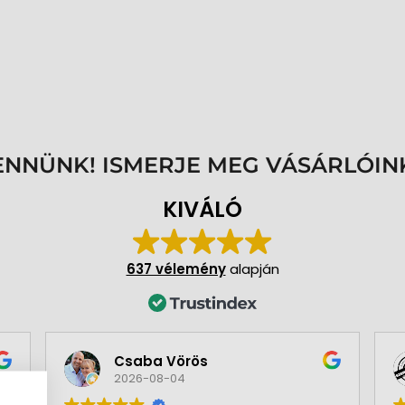
ENNÜNK! ISMERJE MEG VÁSÁRLÓIN
KIVÁLÓ
637 vélemény
alapján
aba Vörös
Éva Korbács
6-08-04
2026-08-03