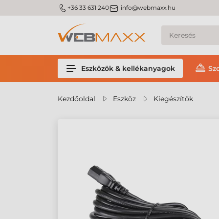
m_phone
m_email
+36 33 631 240
info@webmaxx.hu
Eszközök & kellékanyagok
Sz
Kezdőoldal
Eszköz
Kiegészítők