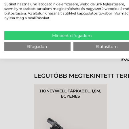
Sütiket használunk látogatóink elemzésére, weboldalunk fejlesztésére,
2026. janu
személyre szabott tartalom megjelenítésére és nagyszerű weboldalélm
biztosítására. Az általunk használt sütikkel kapcsolatos további informác
kártyanyo
nyissa meg a beállításokat.
kiegészítő
vásároltun
beszerzés
Rendben volt a rendelésem
Olvass tovább
Olvass tov
Mindent elfogadom
az igényein
kiválasztá
Elfogadom
Elutasítom
pontosan z
személyes
K
és a hozzá
hónap hasz
nyomtatás
LEGUTÓBB MEGTEKINTETT TE
vagyunk e
közben fel
HONEYWELL TÁPKÁBEL, 1,8M,
kaptunk se
EGYENES
precíz, m
Köszönöm 