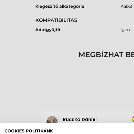
Kiegészítő alkategória
Kábel
KOMPATIBILITÁS
Adatgyűjtő
Igen
MEGBÍZHAT B
Rucska Dániel
Cs
2026-05-29
202
COOKIES POLITIKÁNK