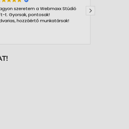
Webmaxx Stúdió
Gyors precíz csapat.
ak!
munkatársak!
T!