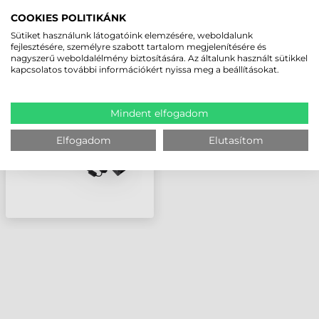
LEGUTÓBB MEGTEKINTETT TERMÉKEK
COOKIES POLITIKÁNK
Sütiket használunk látogatóink elemzésére, weboldalunk
fejlesztésére, személyre szabott tartalom megjelenítésére és
HONEYWELL TÖLTŐ, 4-
nagyszerű weboldalélmény biztosítására. Az általunk használt sütikkel
ES (CSOMAG A
kapcsolatos további információkért nyissa meg a beállításokat.
TÁPEGYSÉGET ÉS
TÁPKÁBELT
TARTALMAZZA, DE AZ
Mindent elfogadom
ADATKÁBELT NEM)
Elfogadom
Elutasítom