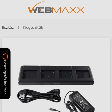
Eszköz
Kiegészítők
Beszélgetés indítása