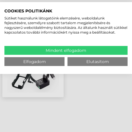
LEGUTÓBB MEGTEKINTETT TERMÉKEK
COOKIES POLITIKÁNK
Sütiket használunk látogatóink elemzésére, weboldalunk
fejlesztésére, személyre szabott tartalom megjelenítésére és
nagyszerű weboldalélmény biztosítására. Az általunk használt sütikkel
HONEYWELL
kapcsolatos további információkért nyissa meg a beállításokat.
TÖLTŐ/DOKKOLÓ
ÁLLOMÁS, 1
AKKUMULÁTORHOZ, 1
ESZKÖZHÖZ, USB, GUMI
Mindent elfogadom
VÉDŐTOKKAL
HASZNÁLHATÓ
Elfogadom
Elutasítom