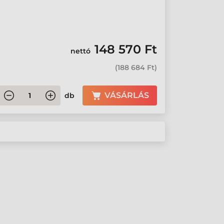
148 570 Ft
nettó
(
188 684 Ft
)
VÁSÁRLÁS
db