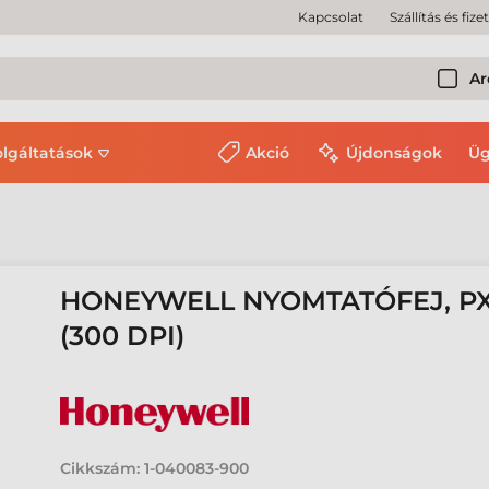
Kapcsolat
Szállítás és fize
Ar
olgáltatások
Akció
Újdonságok
Üg
HONEYWELL NYOMTATÓFEJ, PX4
(300 DPI)
Cikkszám:
1-040083-900