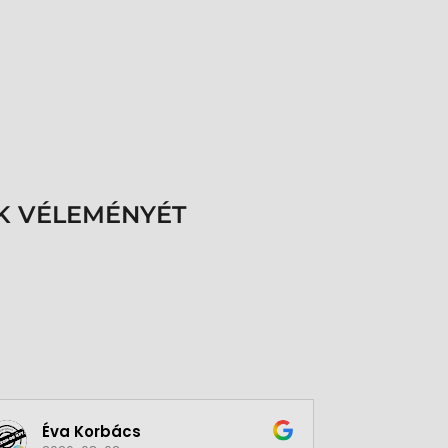
K VÉLEMÉNYÉT
Éva Korbács
A bol