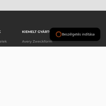
K
KIEMELT GYÁRTÓINK
Beszélgetés indítása
telek
Avery Zweckform
Datalogic
elek
Epson
VÁSÁRLÁS
db
Godex
Tezeko
g
TSC
Zebra