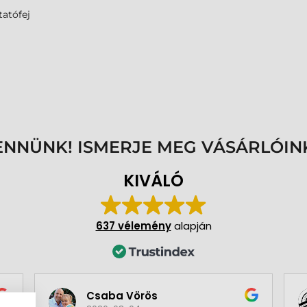
atófej
ENNÜNK! ISMERJE MEG VÁSÁRLÓIN
KIVÁLÓ
637 vélemény
alapján
Csaba Vörös