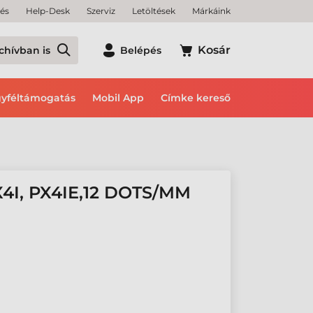
tés
Help-Desk
Szerviz
Letöltések
Márkáink
Kosár
chívban is
Belépés
yféltámogatás
Mobil App
Címke kereső
I, PX4IE,12 DOTS/MM