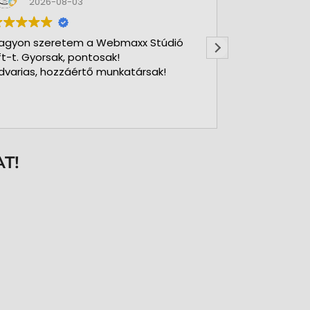
2026-08-03
2026-
agyon szeretem a Webmaxx Stúdió
Gyors precíz
ft-t. Gyorsak, pontosak!
dvarias, hozzáértő munkatársak!
T!