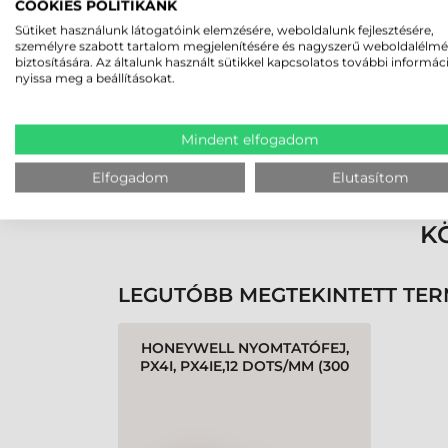
2026-05-29
COOKIES POLITIKÁNK
Sütiket használunk látogatóink elemzésére, weboldalunk fejlesztésére,
személyre szabott tartalom megjelenítésére és nagyszerű weboldalélm
biztosítására. Az általunk használt sütikkel kapcsolatos további informác
nyissa meg a beállításokat.
Mindent elfogadom
Rendben volt a rendelésem
Olvass tovább
Elfogadom
Elutasítom
K
LEGUTÓBB MEGTEKINTETT TE
HONEYWELL NYOMTATÓFEJ,
PX4I, PX4IE,12 DOTS/MM (300
DPI)