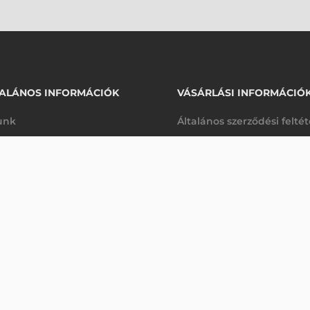
ALÁNOS INFORMÁCIÓK
VÁSÁRLÁSI INFORMÁCIÓ
unk
Általános szerződési felté
rhetőségek
Adatkezelési tájékoztató
148 570 Ft
HONEYWELL NYOMTATÓFEJ, PX4I, PX4IE,12 DOTS/MM (300 DPI)
nettó
arancia
Szállítási és fizetési feltét
anap
(
188 684 Ft
)
K
Jogi nyilatkozat
káink
Elállás a szerződéstől
k végleges törlése
Utalásos fizetési lehetősé
p-Desk
Legyen viszonteladónk