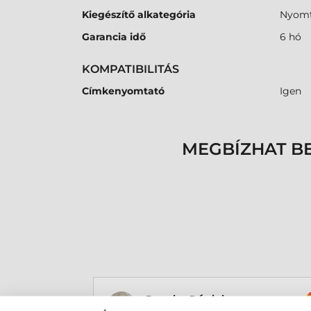
Kiegészítő alkategória
Nyomt
Garancia idő
6 hó
KOMPATIBILITÁS
Címkenyomtató
Igen
MEGBÍZHAT B
Rucska Dániel