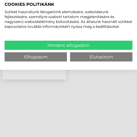
COOKIES POLITIKÁNK
HONEYWELL
Sütiket használunk látogatóink elemzésére, weboldalunk
NYOMTATÓFEJ, PX6I,
fejlesztésére, személyre szabott tartalom megjelenítésére és
PX6IE, 12 DOTS/MM (300
nagyszerű weboldalélmény biztosítására. Az általunk használt sütikkel
DPI)
kapcsolatos további információkért nyissa meg a beállításokat.
Mindent elfogadom
Elfogadom
Elutasítom