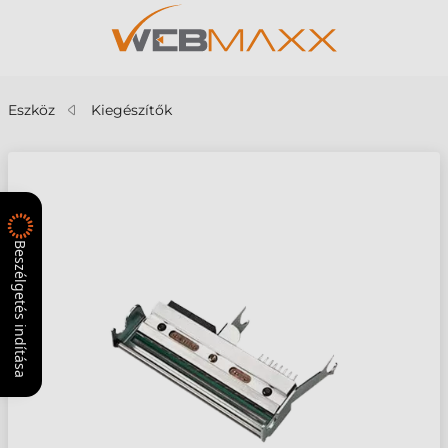
Eszköz
Kiegészítők
Beszélgetés indítása