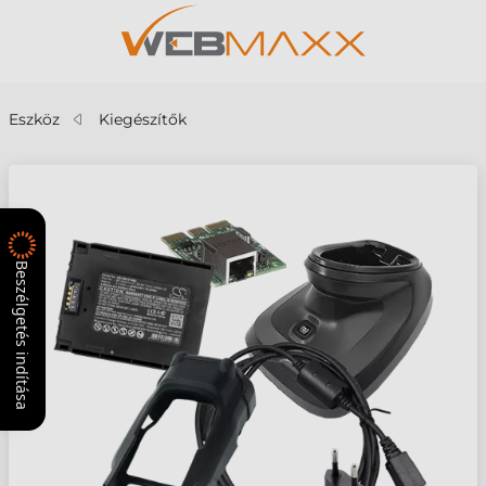
Eszköz
Kiegészítők
Beszélgetés indítása