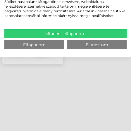
1-ES DOKKOLÓ/TÖLTŐ
Sütiket használunk látogatóink elemzésére, weboldalunk
(871-228-201), VAGY 4-ES
fejlesztésére, személyre szabott tartalom megjelenítésére és
TÖLTŐ (871-230-101)
nagyszerű weboldalélmény biztosítására. Az általunk használt sütikkel
kapcsolatos további információkért nyissa meg a beállításokat.
ÁLLOMÁSHOZ
Mindent elfogadom
Elfogadom
Elutasítom