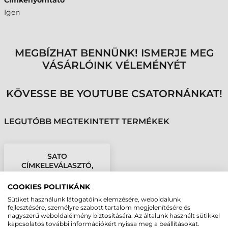
Címkenyomtató
Igen
MEGBÍZHAT BENNÜNK! ISMERJE MEG
VÁSÁRLÓINK VÉLEMÉNYÉT
KÖVESSE BE YOUTUBE CSATORNÁNKAT!
LEGUTÓBB MEGTEKINTETT TERMÉKEK
SATO
CÍMKELEVÁLASZTÓ,
WS2
COOKIES POLITIKÁNK
Sütiket használunk látogatóink elemzésére, weboldalunk
fejlesztésére, személyre szabott tartalom megjelenítésére és
nagyszerű weboldalélmény biztosítására. Az általunk használt sütikkel
kapcsolatos további információkért nyissa meg a beállításokat.