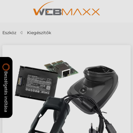
Eszköz
Kiegészítők
Beszélgetés indítása