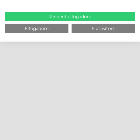
Mindent elfogadom
Elfogadom
Elutasítom