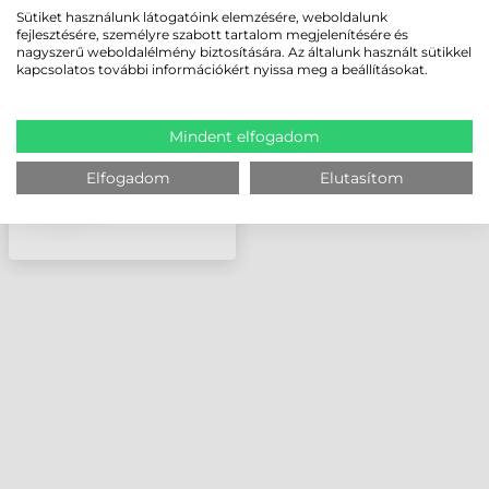
SATO GUMIHENGER,
Sütiket használunk látogatóink elemzésére, weboldalunk
CL6NX PLUS, 203 DPI
fejlesztésére, személyre szabott tartalom megjelenítésére és
nagyszerű weboldalélmény biztosítására. Az általunk használt sütikkel
kapcsolatos további információkért nyissa meg a beállításokat.
Mindent elfogadom
Elfogadom
Elutasítom