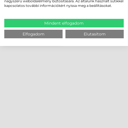
nagyszerű weboldalélmény biztosítására. Az általunk használt sütikkel
kapcsolatos további információkért nyissa meg a beállításokat.
Mindent elfogadom
Elfogadom
Elutasítom