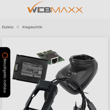
Eszköz
Kiegészítők
Beszélgetés indítása