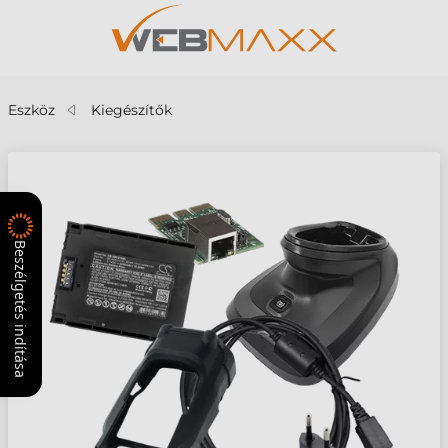
Eszköz
Kiegészítők
Beszélgetés indítása