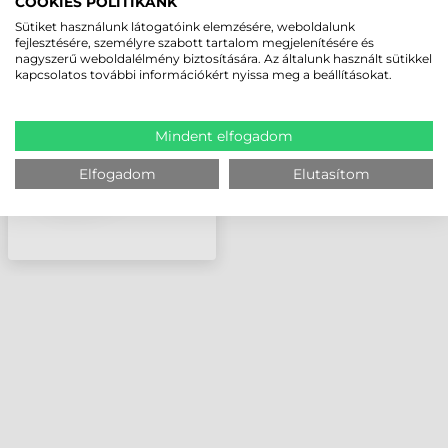
COOKIES POLITIKÁNK
SYMBOL (MOTOROLA)
Sütiket használunk látogatóink elemzésére, weboldalunk
AKKUMULÁTOR, 4600
fejlesztésére, személyre szabott tartalom megjelenítésére és
nagyszerű weboldalélmény biztosítására. Az általunk használt sütikkel
MAH, WT41N0
kapcsolatos további információkért nyissa meg a beállításokat.
Mindent elfogadom
Elfogadom
Elutasítom