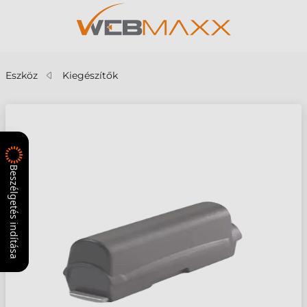
Eszköz
Kiegészítők
Beszélgetés indítása