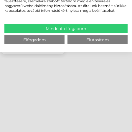
fejlesztésére, személyre szabott tartalom megjelenítésére és
nagyszerű weboldalélmény biztosítására. Az általunk használt sütikkel
kapcsolatos további információkért nyissa meg a beállításokat.
Mindent elfogadom
Elfogadom
Elutasítom