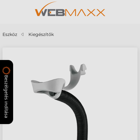
Eszköz
Kiegészítők
Beszélgetés indítása