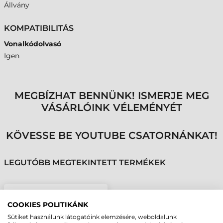
Állvány
KOMPATIBILITÁS
Vonalkódolvasó
Igen
MEGBÍZHAT BENNÜNK! ISMERJE MEG
VÁSÁRLÓINK VÉLEMÉNYÉT
KÖVESSE BE YOUTUBE CSATORNÁNKAT!
LEGUTÓBB MEGTEKINTETT TERMÉKEK
SYMBOL (MOTOROLA)
COOKIES POLITIKÁNK
ÁLLVÁNY, FEHÉR, LS2208
Sütiket használunk látogatóink elemzésére, weboldalunk