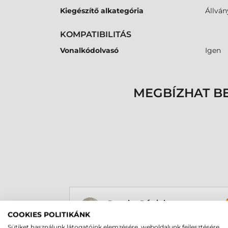
Kiegészítő alkategória
Állván
KOMPATIBILITÁS
Vonalkódolvasó
Igen
MEGBÍZHAT B
Rucska Dániel
2026-05-29
COOKIES POLITIKÁNK
Sütiket használunk látogatóink elemzésére, weboldalunk fejlesztésére,