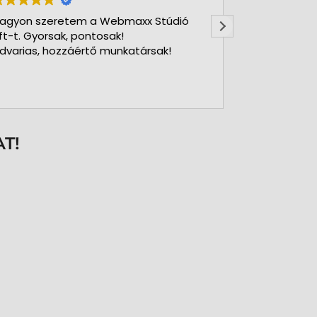
agyon szeretem a Webmaxx Stúdió
Gyors precíz
ft-t. Gyorsak, pontosak!
dvarias, hozzáértő munkatársak!
T!