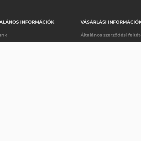
ALÁNOS INFORMÁCIÓK
VÁSÁRLÁSI INFORMÁCIÓ
unk
Általános szerződési felté
rhetőségek
Adatkezelési tájékoztató
10 050 Ft
FEKETE, LS1203
nettó
arancia
Szállítási és fizetési feltét
<5 db
(
12 764 Ft
)
K
Jogi nyilatkozat
káink
Elállás a szerződéstől
k végleges törlése
Utalásos fizetési lehetősé
p-Desk
Legyen viszonteladónk