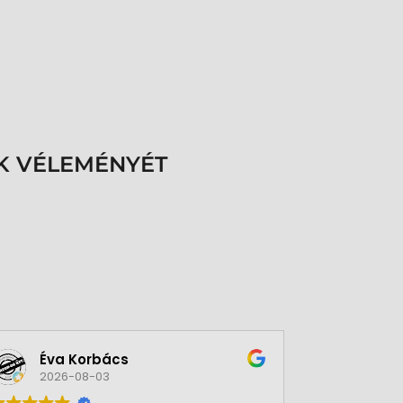
K VÉLEMÉNYÉT
Éva Korbács
A bol
2026-08-03
2026-