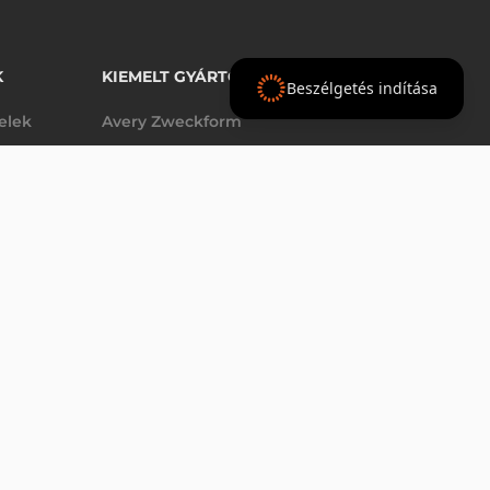
K
KIEMELT GYÁRTÓINK
Beszélgetés indítása
telek
Avery Zweckform
Datalogic
elek
Epson
VÁSÁRLÁS
db
Godex
Tezeko
g
TSC
Zebra