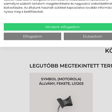
személyre szabott tartalom megjelenítésére és nagyszerű weboldalélm
biztosítására. Az általunk használt sütikkel kapcsolatos további informác
nyissa meg a beállításokat.
Mindent elfogadom
Rendben volt a rendelésem
Olvass tovább
Elfogadom
Elutasítom
K
LEGUTÓBB MEGTEKINTETT TE
SYMBOL (MOTOROLA)
ÁLLVÁNY, FEKETE, LS1203