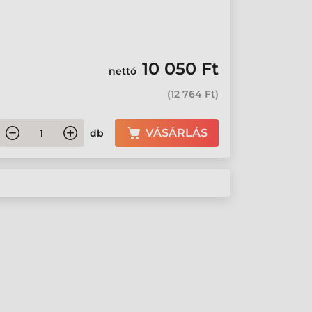
10 050 Ft
nettó
(
12 764 Ft
)
VÁSÁRLÁS
db