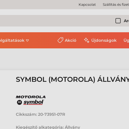
Kapcsolat
Szállítás és fize
Ar
olgáltatások
Akció
Újdonságok
Üg
SYMBOL (MOTOROLA) ÁLLVÁNY,
Cikkszám:
20-73951-07R
Kiegészítő alkategória: Állvány