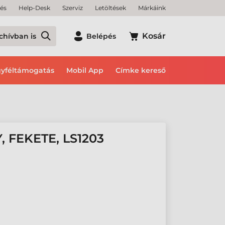
tés
Help-Desk
Szerviz
Letöltések
Márkáink
Kosár
chívban is
Belépés
yféltámogatás
Mobil App
Címke kereső
 FEKETE, LS1203