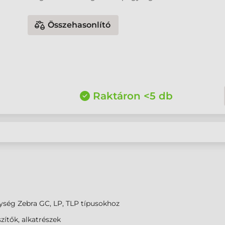
Összehasonlító
Raktáron <5 db
ség Zebra GC, LP, TLP típusokhoz
zítők, alkatrészek