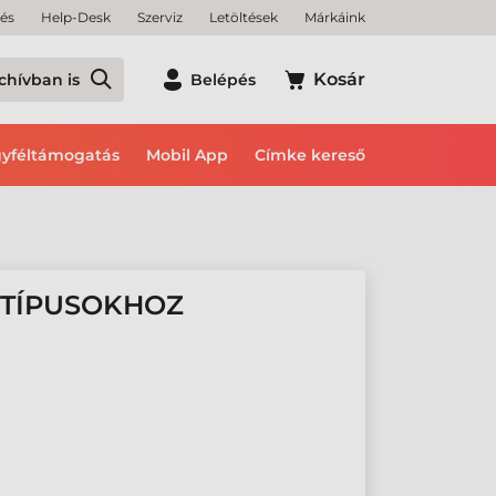
tés
Help-Desk
Szerviz
Letöltések
Márkáink
Kosár
chívban is
Belépés
yféltámogatás
Mobil App
Címke kereső
P TÍPUSOKHOZ