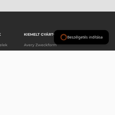
K
KIEMELT GYÁRTÓINK
Beszélgetés indítása
telek
Avery Zweckform
Datalogic
elek
Epson
VÁSÁRLÁS
db
Godex
Tezeko
g
TSC
Zebra