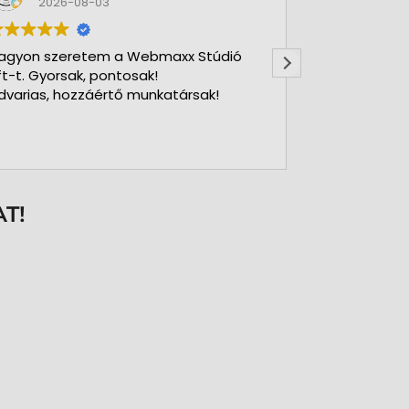
2026-08-03
2026-
agyon szeretem a Webmaxx Stúdió
Gyors precíz
ft-t. Gyorsak, pontosak!
dvarias, hozzáértő munkatársak!
T!