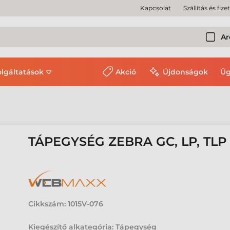
Kapcsolat
Szállítás és fize
Ar
olgáltatások
Akció
Újdonságok
Üg
TÁPEGYSÉG ZEBRA GC, LP, TL
Cikkszám:
1015V-076
Kiegészítő alkategória: Tápegység