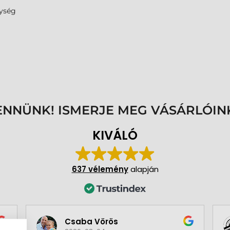
ység
ENNÜNK! ISMERJE MEG VÁSÁRLÓIN
KIVÁLÓ
637 vélemény
alapján
Csaba Vörös