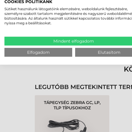
2026-05-29
COOKIES POLITIKÁNK
Sütiket használunk látogatóink elemzésére, weboldalunk fejlesztésére,
személyre szabott tartalom megjelenítésére és nagyszerű weboldalélm
biztosítására. Az általunk használt sütikkel kapcsolatos további informác
nyissa meg a beállításokat.
Mindent elfogadom
Rendben volt a rendelésem
Olvass tovább
Elfogadom
Elutasítom
K
LEGUTÓBB MEGTEKINTETT TE
TÁPEGYSÉG ZEBRA GC, LP,
TLP TÍPUSOKHOZ