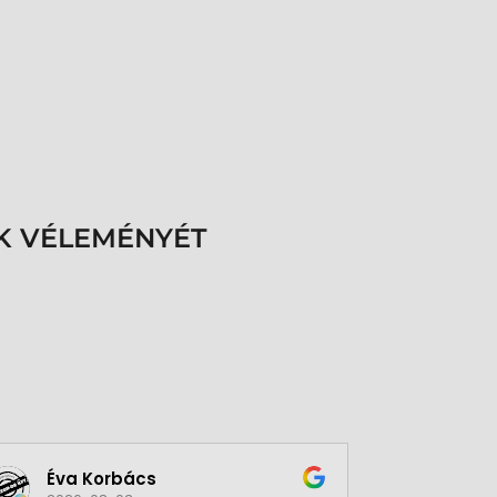
K VÉLEMÉNYÉT
Éva Korbács
A bol