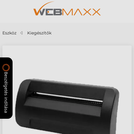
Eszköz
Kiegészítők
Beszélgetés indítása