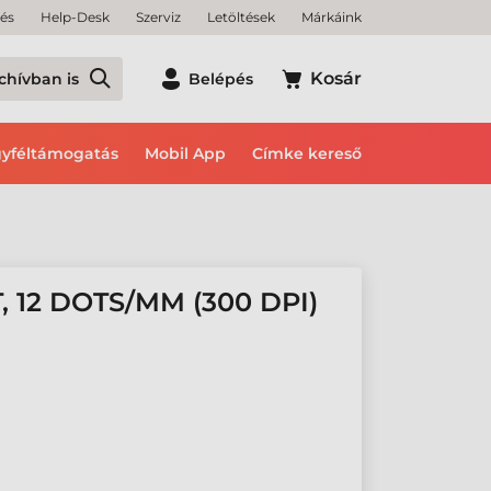
tés
Help-Desk
Szerviz
Letöltések
Márkáink
Kosár
chívban is
Belépés
yféltámogatás
Mobil App
Címke kereső
 12 DOTS/MM (300 DPI)