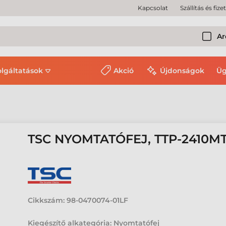
Kapcsolat
Szállítás és fize
Ar
olgáltatások
Akció
Újdonságok
Üg
TSC NYOMTATÓFEJ, TTP-2410MT,
Cikkszám:
98-0470074-01LF
Kiegészítő alkategória: Nyomtatófej