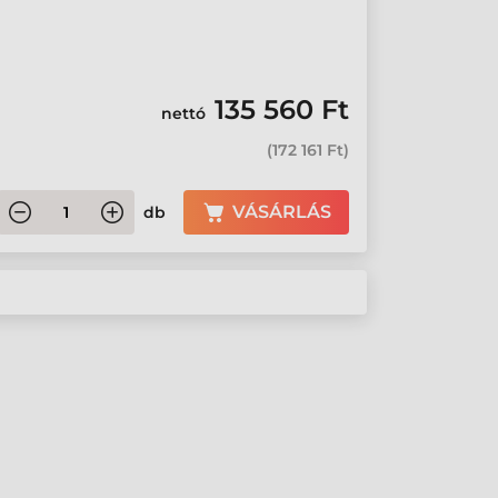
135 560 Ft
nettó
(
172 161 Ft
)
VÁSÁRLÁS
db