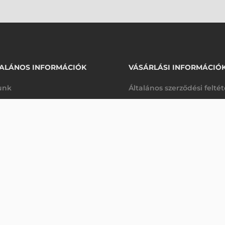
ALÁNOS INFORMÁCIÓK
VÁSÁRLÁSI INFORMÁCIÓ
unk
Általános szerződési felté
rhetőségek
Adatkezelési tájékoztató
135 560 Ft
12 DOTS/MM (300 DPI)
nettó
arancia
Szállítási és fizetési feltét
anap
(
172 161 Ft
)
K
Jogi nyilatkozat
káink
Elállás a szerződéstől
k végleges törlése
Utalásos fizetési lehetősé
p-Desk
Legyen viszonteladónk