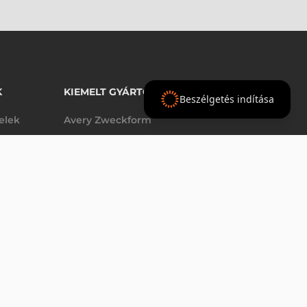
K
KIEMELT GYÁRTÓINK
Beszélgetés indítása
telek
Avery Zweckform
Datalogic
elek
Epson
VÁSÁRLÁS
db
Godex
Tezeko
g
TSC
Zebra