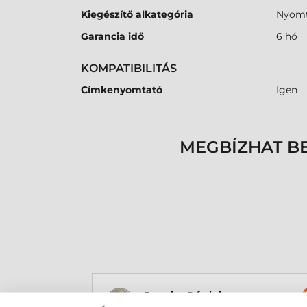
Kiegészítő alkategória
Nyomt
Garancia idő
6 hó
KOMPATIBILITÁS
Címkenyomtató
Igen
MEGBÍZHAT B
Rucska Dániel