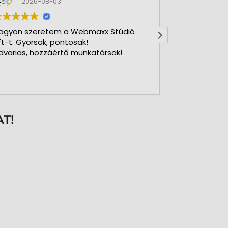
2026-08-03
2026-
agyon szeretem a Webmaxx Stúdió
Gyors precíz
ft-t. Gyorsak, pontosak!
dvarias, hozzáértő munkatársak!
T!