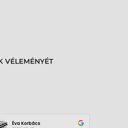
K VÉLEMÉNYÉT
Éva Korbács
A bol