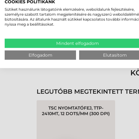
2026-05-29
COOKIES POLITIKÁNK
Sütiket használunk látogatóink elemzésére, weboldalunk fejlesztésére,
személyre szabott tartalom megjelenítésére és nagyszerű weboldalélm
biztosítására. Az általunk használt sütikkel kapcsolatos további informác
nyissa meg a beállításokat.
Mindent elfogadom
Rendben volt a rendelésem
Olvass tovább
Elfogadom
Elutasítom
K
LEGUTÓBB MEGTEKINTETT TE
TSC NYOMTATÓFEJ, TTP-
2410MT, 12 DOTS/MM (300 DPI)