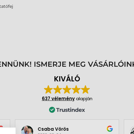
atófej
ENNÜNK! ISMERJE MEG VÁSÁRLÓIN
KIVÁLÓ
637 vélemény
alapján
Csaba Vörös