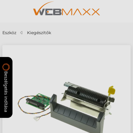
Eszköz
Kiegészítők
Beszélgetés indítása