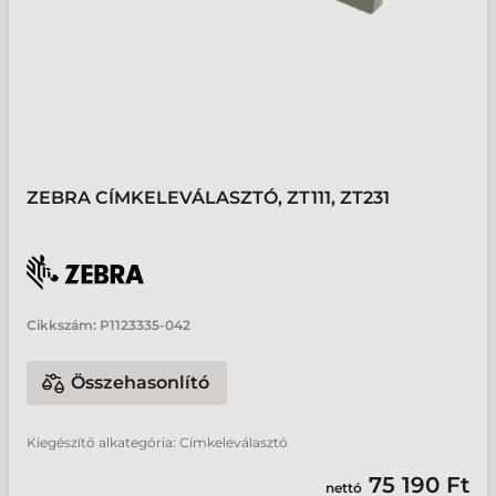
ZEBRA CÍMKELEVÁLASZTÓ, ZT111, ZT231
Cikkszám:
P1123335-042
Összehasonlító
Kiegészítő alkategória: Címkeleválasztó
75 190 Ft
nettó