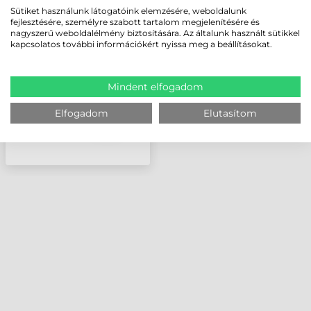
ZEBRA
Sütiket használunk látogatóink elemzésére, weboldalunk
CÍMKELEVÁLASZTÓ,
fejlesztésére, személyre szabott tartalom megjelenítésére és
ZT111, ZT231
nagyszerű weboldalélmény biztosítására. Az általunk használt sütikkel
kapcsolatos további információkért nyissa meg a beállításokat.
Mindent elfogadom
Elfogadom
Elutasítom