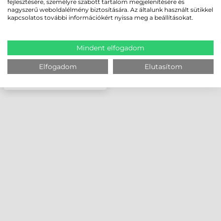
fejlesztésére, személyre szabott tartalom megjelenítésére és
nagyszerű weboldalélmény biztosítására. Az általunk használt sütikkel
kapcsolatos további információkért nyissa meg a beállításokat.
Mindent elfogadom
Elfogadom
Elutasítom