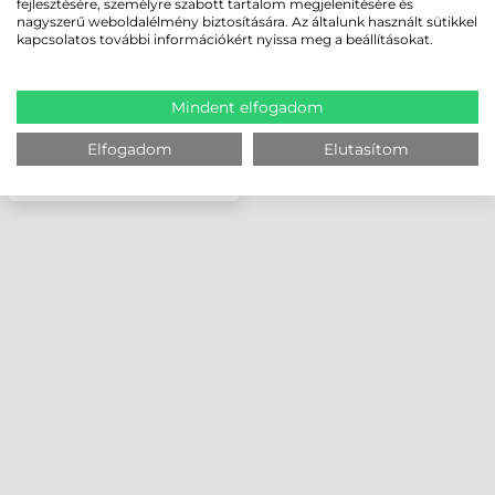
fejlesztésére, személyre szabott tartalom megjelenítésére és
nagyszerű weboldalélmény biztosítására. Az általunk használt sütikkel
kapcsolatos további információkért nyissa meg a beállításokat.
Mindent elfogadom
Elfogadom
Elutasítom