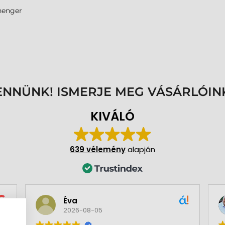
enger
ENNÜNK! ISMERJE MEG VÁSÁRLÓIN
KIVÁLÓ
639 vélemény
alapján
Éva
2026-08-05