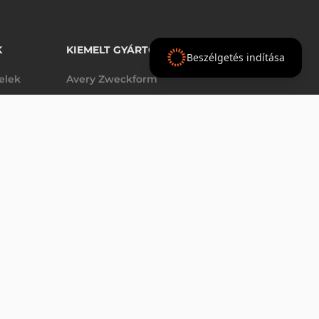
K
KIEMELT GYÁRTÓINK
Beszélgetés indítása
telek
Avery Zweckform
Datalogic
elek
Epson
VÁSÁRLÁS
db
Godex
Tezeko
g
TSC
Zebra