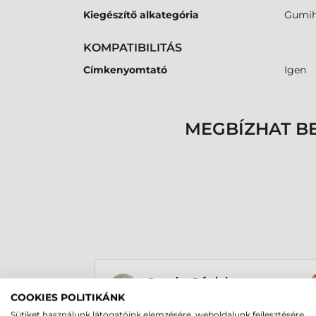
Kiegészítő alkategória
Gumih
KOMPATIBILITÁS
Címkenyomtató
Igen
MEGBÍZHAT B
Rucska Dániel
2026-05-29
COOKIES POLITIKÁNK
Sütiket használunk látogatóink elemzésére, weboldalunk fejlesztésére,