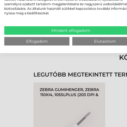
személyre szabott tartalom megjelenítésére és nagyszerű weboldalélm
biztosítására. Az általunk használt sütikkel kapcsolatos további informác
nyissa meg a beállításokat.
Mindent elfogadom
Rendben volt a rendelésem
Olvass tovább
Elfogadom
Elutasítom
K
LEGUTÓBB MEGTEKINTETT TE
ZEBRA GUMIHENGER, ZEBRA
110XI4, 105SLPLUS (203 DPI &
300 DPI)