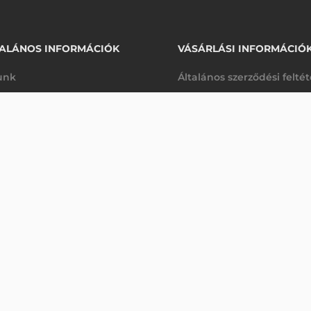
ALÁNOS INFORMÁCIÓK
VÁSÁRLÁSI INFORMÁCIÓ
unk
Általános szerződési felté
rhetőségek
Adatkezelési tájékoztató
26 330 Ft
ZEBRA GUMIHENGER, ZEBRA 110XI4, 105SLPLUS (203 DPI & 300 DPI)
nettó
arancia
Szállítási és fizetési feltét
anap
(
33 439 Ft
)
K
Jogi nyilatkozat
káink
Elállás a szerződéstől
k végleges törlése
Utalásos fizetési lehetősé
p-Desk
Legyen viszonteladónk