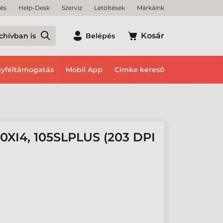
tés
Help-Desk
Szerviz
Letöltések
Márkáink
Kosár
chívban is
Belépés
yféltámogatás
Mobil App
Címke kereső
XI4, 105SLPLUS (203 DPI