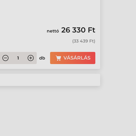
26 330 Ft
nettó
(
33 439 Ft
)
VÁSÁRLÁS
db