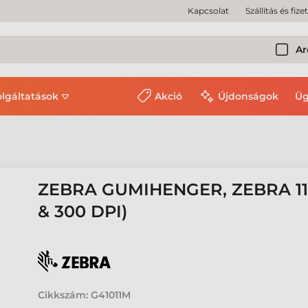
Kapcsolat
Szállítás és fize
Ar
olgáltatások
Akció
Újdonságok
Üg
ZEBRA GUMIHENGER, ZEBRA 110
& 300 DPI)
Cikkszám:
G41011M