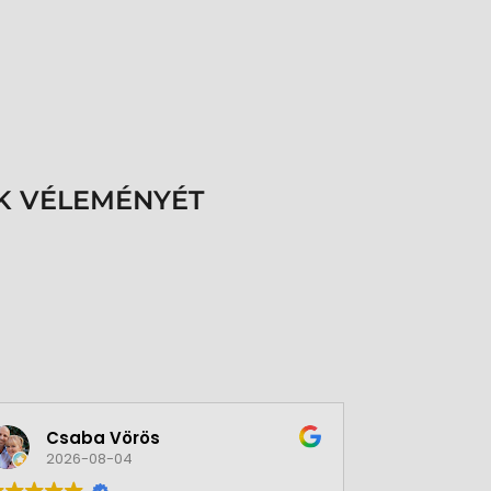
K VÉLEMÉNYÉT
Csaba Vörös
Éva 
2026-08-04
2026-