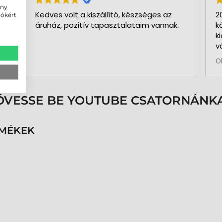
ény
Kedves volt a kiszállító, készséges az
2
iókért
áruház, pozitív tapasztalataim vannak.
k
k
v
b
O
a
k
p
s
ÖVESSE BE YOUTUBE CSATORNÁNKA
é
h
n
RMÉKEK
v
k
k
p
K