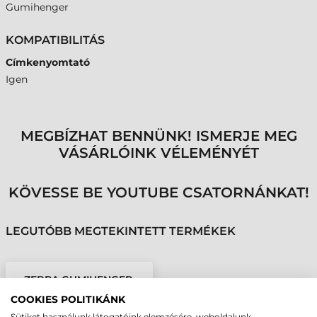
Gumihenger
KOMPATIBILITÁS
Címkenyomtató
Igen
MEGBÍZHAT BENNÜNK! ISMERJE MEG
VÁSÁRLÓINK VÉLEMÉNYÉT
KÖVESSE BE YOUTUBE CSATORNÁNKAT!
LEGUTÓBB MEGTEKINTETT TERMÉKEK
ZEBRA GUMIHENGER,
ZEBRA ZT220, ZT230
COOKIES POLITIKÁNK
Sütiket használunk látogatóink elemzésére, weboldalunk