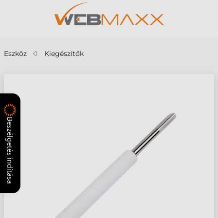
Eszköz
Kiegészítők
Beszélgetés indítása