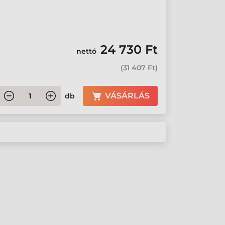
24 730 Ft
nettó
(
31 407 Ft
)
VÁSÁRLÁS
db