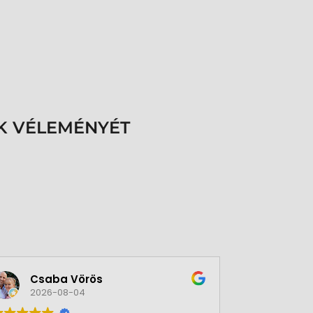
K VÉLEMÉNYÉT
Csaba Vörös
Éva 
2026-08-04
2026-