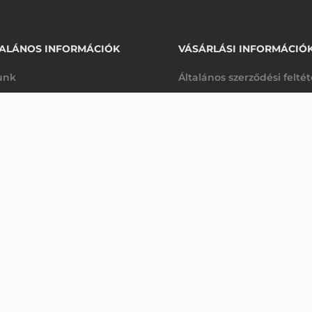
ALÁNOS INFORMÁCIÓK
VÁSÁRLÁSI INFORMÁCIÓ
unk
Általános szerződési felté
rhetőségek
Adatkezelési tájékoztató
24 730 Ft
0, ZT411
nettó
arancia
Szállítási és fizetési feltét
anap
(
31 407 Ft
)
K
Jogi nyilatkozat
káink
Elállás a szerződéstől
k végleges törlése
Utalásos fizetési lehetősé
p-Desk
Legyen viszonteladónk