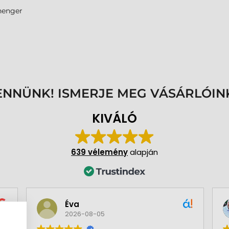
enger
ENNÜNK! ISMERJE MEG VÁSÁRLÓIN
KIVÁLÓ
639 vélemény
alapján
Éva
2026-08-05