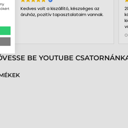
ény
Kedves volt a kiszállító, készséges az
2
iókért
áruház, pozitív tapasztalataim vannak.
k
k
v
b
O
a
k
p
s
ÖVESSE BE YOUTUBE CSATORNÁNKA
é
h
n
RMÉKEK
v
k
k
p
K