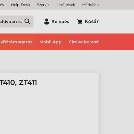
tés
Help-Desk
Szerviz
Letöltések
Márkáink
Kosár
chívban is
Belépés
yféltámogatás
Mobil App
Címke kereső
10, ZT411