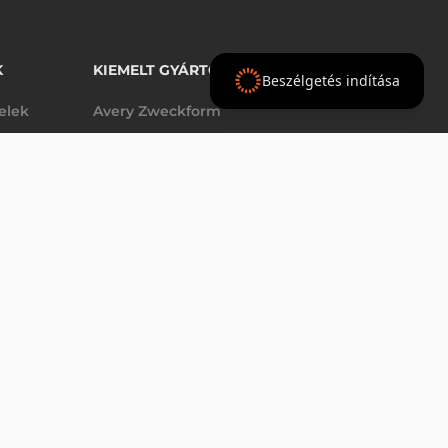
K
KIEMELT GYÁRTÓINK
Beszélgetés indítása
telek
Avery Zweckform
Datalogic
elek
Epson
VÁSÁRLÁS
db
Godex
Tezeko
g
TSC
Zebra