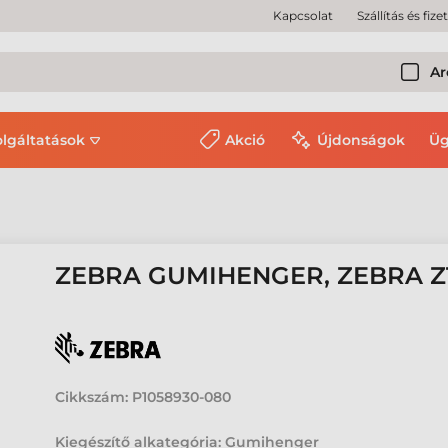
Kapcsolat
Szállítás és fize
Ar
olgáltatások
Akció
Újdonságok
Üg
ZEBRA GUMIHENGER, ZEBRA ZT4
Cikkszám:
P1058930-080
Kiegészítő alkategória: Gumihenger