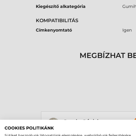
Kiegészítő alkategória
Gumih
KOMPATIBILITÁS
Címkenyomtató
Igen
MEGBÍZHAT B
Rucska Dániel
2026-05-29
COOKIES POLITIKÁNK
Sütiket használunk látogatóink elemzésére, weboldalunk fejlesztésére,