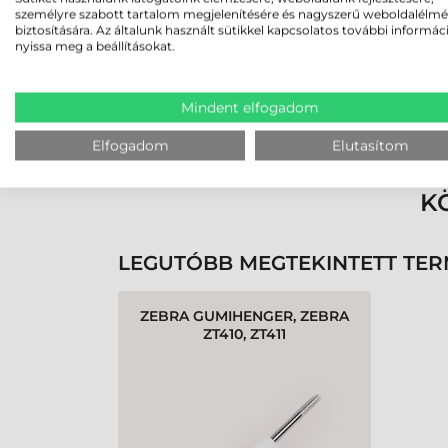
személyre szabott tartalom megjelenítésére és nagyszerű weboldalélm
biztosítására. Az általunk használt sütikkel kapcsolatos további informác
nyissa meg a beállításokat.
Mindent elfogadom
Rendben volt a rendelésem
Olvass tovább
Elfogadom
Elutasítom
K
LEGUTÓBB MEGTEKINTETT TE
ZEBRA GUMIHENGER, ZEBRA
ZT410, ZT411