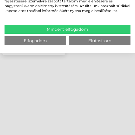
fejlesztésére, személyre szabott tartalom megjelenítésére és
nagyszerű weboldalélmény biztosítására. Az általunk használt sütikkel
kapcsolatos további információkért nyissa meg a beállításokat.
Mindent elfogadom
Elfogadom
Elutasítom