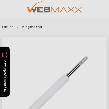
Eszköz
Kiegészítők
Beszélgetés indítása