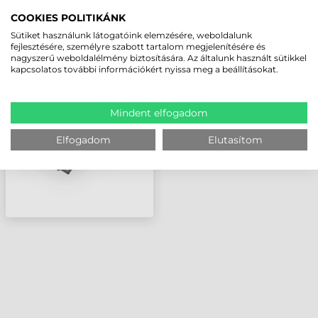
LEGUTÓBB MEGTEKINTETT TERMÉKEK
COOKIES POLITIKÁNK
Sütiket használunk látogatóink elemzésére, weboldalunk
fejlesztésére, személyre szabott tartalom megjelenítésére és
ZEBRA JÁRMŰ
nagyszerű weboldalélmény biztosítására. Az általunk használt sütikkel
DOKKOLÓ, TÖLTŐ,
kapcsolatos további információkért nyissa meg a beállításokat.
QLN420 (12-60V DC
TÁPEGYSÉG A
CSOMAGBAN,
Mindent elfogadom
OPCIONÁLISAN
VÁSÁROLHATÓ RAM TA
Elfogadom
Elutasítom