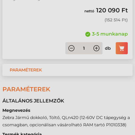
120 090 Ft
nettó
(
152 514 Ft
)
3-5 munkanap
db
PARAMÉTEREK
PARAMÉTEREK
ÁLTALÁNOS JELLEMZŐK
Megnevezés
Zebra Jármű dokkoló, Töltő, QLn420 (12-60V DC tápegység a
csomagban, opcionálisan vásárolható RAM tartó P1010338)
Termék kategória